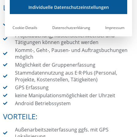
LEISTUNGSMERKMALE:
Individuelle Datenschutzeinstellungen
Zeiterfassung ähnlich E·R·Plus
Betriebsdatenerfassung
Cookie-Details
Datenschutzerklärung
Impressum
Projektbuchung, Kostenstellenwechsel und
Tätigungen können gebucht werden
Kommt-, Geht-, Pausen- und Auftragsbuchungen
möglich
Möglichkeit der Gruppenerfassung
Stammdatennutzung aus E·R·Plus (Personal,
Projekte, Kostenstellen, Tätigkeiten)
GPS Erfassung
keine Manipulationsmöglichkeit der Uhrzeit
Android Betriebssystem
VORTEILE:
Außenarbeitszeiterfassung ggfs. mit GPS
Lokalisierung