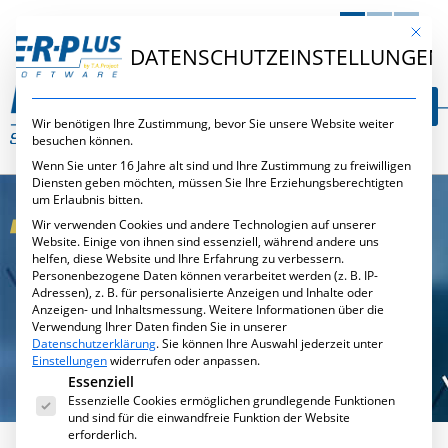
DE
EN
NL
Mit die
DATENSCHUTZEINSTELLUNGEN
Wir benötigen Ihre Zustimmung, bevor Sie unsere Website weiter
besuchen können.
Wenn Sie unter 16 Jahre alt sind und Ihre Zustimmung zu freiwilligen
Diensten geben möchten, müssen Sie Ihre Erziehungsberechtigten
um Erlaubnis bitten.
Wir verwenden Cookies und andere Technologien auf unserer
Website. Einige von ihnen sind essenziell, während andere uns
helfen, diese Website und Ihre Erfahrung zu verbessern.
Personenbezogene Daten können verarbeitet werden (z. B. IP-
E·R·PLUS
Adressen), z. B. für personalisierte Anzeigen und Inhalte oder
TIME-APP
Anzeigen- und Inhaltsmessung.
Weitere Informationen über die
Verwendung Ihrer Daten finden Sie in unserer
Datenschutzerklärung
.
Sie können Ihre Auswahl jederzeit unter
ZEITERFASSUNG
Einstellungen
widerrufen oder anpassen.
Es folgt eine Liste der Service-Gruppen, für die eine Ei
FÜR
Essenziell
Essenzielle Cookies ermöglichen grundlegende Funktionen
UNTERWEGS
und sind für die einwandfreie Funktion der Website
erforderlich.