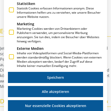
Statistiken
Statistik Cookies erfassen Informationen anonym. Diese
Informationen helfen uns zu verstehen, wie unsere Besucher
unsere Website nutzen.
Marketing
Marketing-Cookies werden von Drittanbietern oder
E·R·PLUS TIME-APP
Publishern verwendet, um personalisierte Werbung
anzuzeigen. Sie tun dies, indem sie Besucher über Websites
hinweg verfolgen.
Jetzt können Ihre Mitarbeiter ihre Arbeitszeit bequem und
Externe Medien
Inhalte von Videoplattformen und Social-Media-Plattformen
schnell direkt vor Ort erfassen. Einfach die
werden standardmäßig blockiert. Wenn Cookies von externen
Personalnummer eingeben – das entsprechende Projekt
Medien akzeptiert werden, bedarf der Zugriff auf diese
aus einer Vorschlagsliste aussuchen – absenden – fertig!
Inhalte keiner manuellen Einwilligung mehr.
Die Daten werden per Internet an E·R·Plus übertragen und
können dort in gewohnt übersichtlicher Form ausgewertet
Speichern
werden. E·R·Plus verfügt zusätzlich über einen Offline-
Modus, falls mal keine Internetverbindung vorhanden ist.
Alle akzeptieren
DIE VORTEILE LIEGEN »AUF DER HAND«
Nur essenzielle Cookies akzeptieren