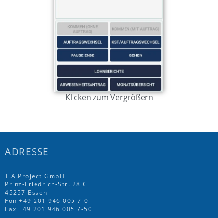
Klicken zum Vergrößern
ADRESSE
T.A.Project GmbH
Prinz-Friedrich-Str. 28 C
45257 Essen
Fon
+49 201 946 005 7
-0
Fax +49 201 946 005 7-50