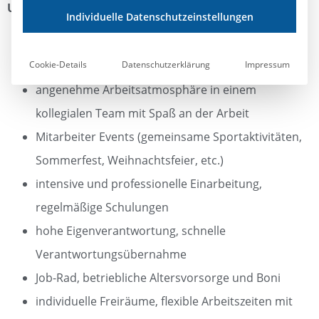
UNSER ANGEBOT
Individuelle Datenschutzeinstellungen
eine unbefristete Vollzeitanstellung mit einem
Cookie-Details
Datenschutzerklärung
Impressum
sicheren Arbeitsverhältnis
angenehme Arbeitsatmosphäre in einem
kollegialen Team mit Spaß an der Arbeit
Mitarbeiter Events (gemeinsame Sportaktivitäten,
Sommerfest, Weihnachtsfeier, etc.)
intensive und professionelle Einarbeitung,
regelmäßige Schulungen
hohe Eigenverantwortung, schnelle
Verantwortungsübernahme
Job-Rad, betriebliche Altersvorsorge und Boni
individuelle Freiräume, flexible Arbeitszeiten mit