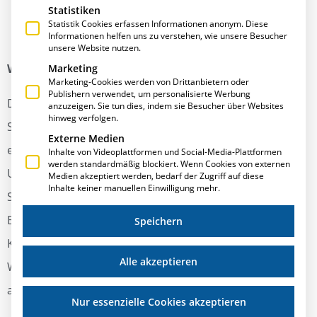
Statistiken
Statistik Cookies erfassen Informationen anonym. Diese
Informationen helfen uns zu verstehen, wie unsere Besucher
unsere Website nutzen.
WIR ÜBER UNS
Marketing
Marketing-Cookies werden von Drittanbietern oder
Publishern verwendet, um personalisierte Werbung
Die T.A.Project GmbH erstellt und vertreibt eine ERP
anzuzeigen. Sie tun dies, indem sie Besucher über Websites
hinweg verfolgen.
Software für die Auftragsfertigung. Wir sind ein
Externe Medien
erfolgreiches, innovatives und zielstrebiges
Inhalte von Videoplattformen und Social-Media-Plattformen
werden standardmäßig blockiert. Wenn Cookies von externen
Unternehmen mit weltweit mehr als 3000 vermieteten
Medien akzeptiert werden, bedarf der Zugriff auf diese
Inhalte keiner manuellen Einwilligung mehr.
Softwarelizenzen. Unsere Kernkompetenz liegt im
Bereich Metallbau und Stahlbau. Wir bieten unseren
Speichern
Kunden neben dem üblichen Softwaresupport auch
Alle akzeptieren
Workshops und unternehmensberaterische Tätigkeiten
an.
Nur essenzielle Cookies akzeptieren