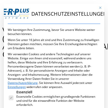
Mit die
DATENSCHUTZEINSTELLUNGEN
VERTRIEBSMITARBEITER
Wir benötigen Ihre Zustimmung, bevor Sie unsere Website weiter
besuchen können.
(M/W/D) IM
Wenn Sie unter 16 Jahre alt sind und Ihre Zustimmung zu freiwilligen
AUSSENDIENST/DEUTSCHLAN
Diensten geben möchten, müssen Sie Ihre Erziehungsberechtigten
um Erlaubnis bitten.
ST
Wir verwenden Cookies und andere Technologien auf unserer
Website. Einige von ihnen sind essenziell, während andere uns
helfen, diese Website und Ihre Erfahrung zu verbessern.
Personenbezogene Daten können verarbeitet werden (z. B. IP-
Adressen), z. B. für personalisierte Anzeigen und Inhalte oder
Mai 26, 2026
,
Jobangebote
Anzeigen- und Inhaltsmessung.
Weitere Informationen über die
Verwendung Ihrer Daten finden Sie in unserer
Datenschutzerklärung
.
Sie können Ihre Auswahl jederzeit unter
Einstellungen
widerrufen oder anpassen.
Es folgt eine Liste der Service-Gruppen, für die eine Ei
Essenziell
Essenzielle Cookies ermöglichen grundlegende Funktionen
und sind für die einwandfreie Funktion der Website
erforderlich.