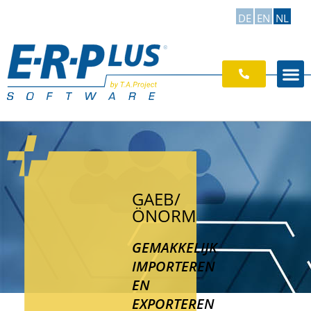
DE
EN
NL
GAEB/
ÖNORM
GEMAKKELIJK
IMPORTEREN
EN
EXPORTEREN