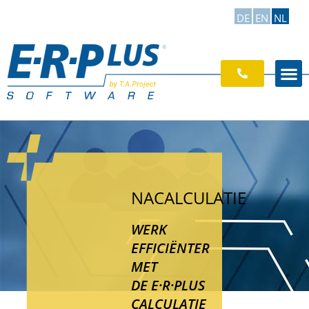
DE
EN
NL
NACALCULATIE
WERK
EFFICIËNTER
MET
DE E·R·PLUS
CALCULATIE