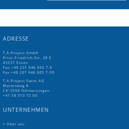
ADRESSE
T.A.Project GmbH
Prinz-Friedrich-Str. 28 C
45257 Essen
Fon
+49 201 946 005 7
-0
Fax +49 201 946 005 7-50
T.A.Project Swiss AG
Mattenweg 6
CH-5504 Othmarsingen
+41 58 510 72 00
UNTERNEHMEN
> Über uns