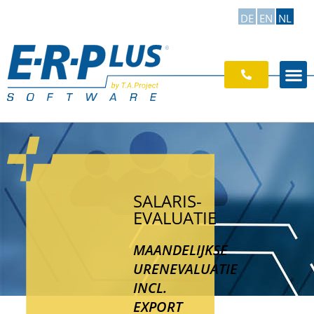
DE
EN
NL
SALARIS-
EVALUATIE
MAANDELIJKSE
URENEVALUATIE
INCL.
EXPORT