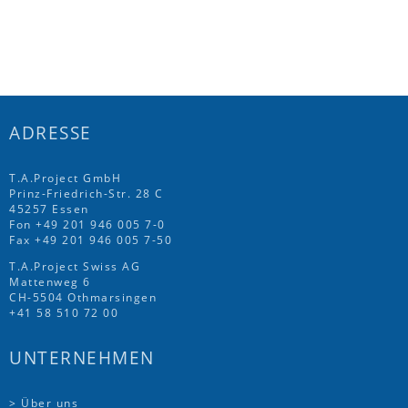
ADRESSE
T.A.Project GmbH
Prinz-Friedrich-Str. 28 C
45257 Essen
Fon
+49 201 946 005 7
-0
Fax +49 201 946 005 7-50
T.A.Project Swiss AG
Mattenweg 6
CH-5504 Othmarsingen
+41 58 510 72 00
UNTERNEHMEN
> Über uns