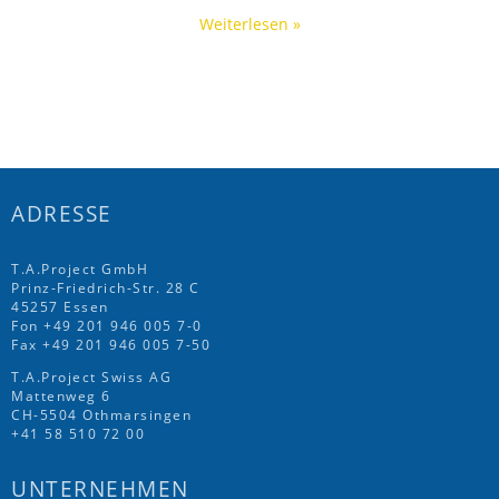
Weiterlesen »
ADRESSE
T.A.Project GmbH
Prinz-Friedrich-Str. 28 C
45257 Essen
Fon
+49 201 946 005 7
-0
Fax +49 201 946 005 7-50
T.A.Project Swiss AG
Mattenweg 6
CH-5504 Othmarsingen
+41 58 510 72 00
UNTERNEHMEN