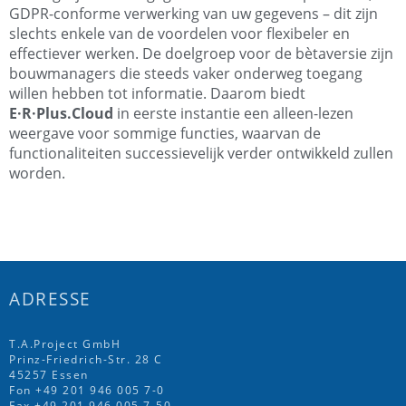
GDPR-conforme verwerking van uw gegevens – dit zijn
slechts enkele van de voordelen voor flexibeler en
effectiever werken. De doelgroep voor de bètaversie zijn
bouwmanagers die steeds vaker onderweg toegang
willen hebben tot informatie. Daarom biedt
E·R·Plus.Cloud
in eerste instantie een alleen-lezen
weergave voor sommige functies, waarvan de
functionaliteiten successievelijk verder ontwikkeld zullen
worden.
ADRESSE
T.A.Project GmbH
Prinz-Friedrich-Str. 28 C
45257 Essen
Fon
+49 201 946 005 7
-0
Fax +49 201 946 005 7-50