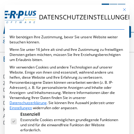
DE
EN
NL
Mit die
DATENSCHUTZEINSTELLUNGEN
Wir benötigen Ihre Zustimmung, bevor Sie unsere Website weiter
besuchen können.
Wenn Sie unter 16 Jahre alt sind und Ihre Zustimmung zu freiwilligen
Diensten geben möchten, müssen Sie Ihre Erziehungsberechtigten
E·R·PLUS.CLOUD
um Erlaubnis bitten.
Wir verwenden Cookies und andere Technologien auf unserer
Website. Einige von ihnen sind essenziell, während andere uns
Die
E·R·Plus.Cloud
ist die Lösung für den mobilen
helfen, diese Website und Ihre Erfahrung zu verbessern.
Personenbezogene Daten können verarbeitet werden (z. B. IP-
Zugriff auf Ihr bekanntes
E·R·Plus
. Sie ergänzt die
Adressen), z. B. für personalisierte Anzeigen und Inhalte oder
Desktop-Anwendung um wichtige mobile Applikationen
Anzeigen- und Inhaltsmessung.
Weitere Informationen über die
wie u.a. das Abrufen der Vorkalkulationsdaten, die
Verwendung Ihrer Daten finden Sie in unserer
Debitoren-Opos (Offene Posten Debitoren), die
Datenschutzerklärung
.
Sie können Ihre Auswahl jederzeit unter
Einstellungen
widerrufen oder anpassen.
Kreditoren-Opos (Offene Posten Kreditoren), die
Es folgt eine Liste der Service-Gruppen, für die eine Ei
Essenziell
Aufgaben- und Projektverwaltung sowie den
Essenzielle Cookies ermöglichen grundlegende Funktionen
Dokumenten-Explorer.
und sind für die einwandfreie Funktion der Website
erforderlich.