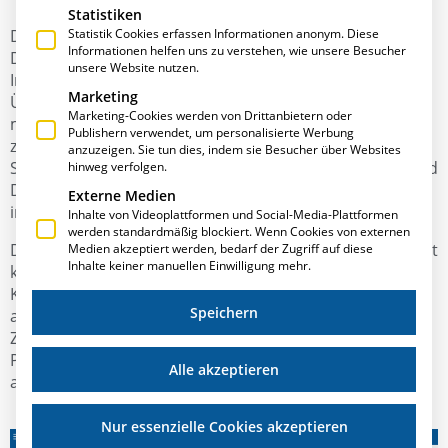
Statistiken
Das mobile Projektcenter ist als persönliches
Statistik Cookies erfassen Informationen anonym. Diese
Informationen helfen uns zu verstehen, wie unsere Besucher
Dashboard konzipiert und bietet Zugriff auf alle
unsere Website nutzen.
Informationen eines Projektes.
Marketing
Über die Aufgabenverwaltung ist es möglich, jederzeit
Marketing-Cookies werden von Drittanbietern oder
mit allen Mitarbeitern in Kontakt zu bleiben, Aufgaben
Publishern verwendet, um personalisierte Werbung
zuzuweisen und stets den Überblick über den aktuellen
anzuzeigen. Sie tun dies, indem sie Besucher über Websites
Stand eines Projektes zu behalten. Über die Volltext- und
hinweg verfolgen.
Dokumentensuche können alle Dokumente, die
Externe Medien
in
E·R·Plus
verfügbar sind, online abgerufen werden.
Inhalte von Videoplattformen und Social-Media-Plattformen
werden standardmäßig blockiert. Wenn Cookies von externen
Das Kontaktcenter bietet CRM-ähnliche Funktionen. Dort
Medien akzeptiert werden, bedarf der Zugriff auf diese
Inhalte keiner manuellen Einwilligung mehr.
können neue Kontakte angelegt oder bestehende
Kontakte mit allen verfügbaren Informationen
Speichern
aufgerufen werden.
Zusätzlich ist auch der Personaljahresplaner sowie die
Personalabwesenheit jederzeit einsehbar und von
Alle akzeptieren
allerorts nutzbar.
Nur essenzielle Cookies akzeptieren