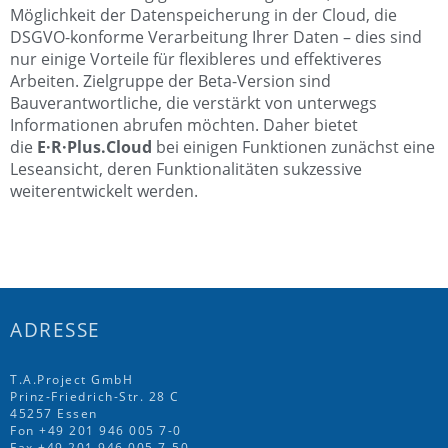
Möglichkeit der Datenspeicherung in der Cloud, die
DSGVO-konforme Verarbeitung Ihrer Daten – dies sind
nur einige Vorteile für flexibleres und effektiveres
Arbeiten. Zielgruppe der Beta-Version sind
Bauverantwortliche, die verstärkt von unterwegs
Informationen abrufen möchten. Daher bietet
die
E·R·Plus.Cloud
bei einigen Funktionen zunächst eine
Leseansicht, deren Funktionalitäten sukzessive
weiterentwickelt werden.
ADRESSE
T.A.Project GmbH
Prinz-Friedrich-Str. 28 C
45257 Essen
Fon
+49 201 946 005 7
-0
Fax +49 201 946 005 7-50