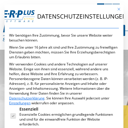
DE
EN
NL
Mit die
DATENSCHUTZEINSTELLUNGEN
Wir benötigen Ihre Zustimmung, bevor Sie unsere Website weiter
besuchen können.
Wenn Sie unter 16 Jahre alt sind und Ihre Zustimmung zu freiwilligen
Diensten geben möchten, müssen Sie Ihre Erziehungsberechtigten
um Erlaubnis bitten.
Wir verwenden Cookies und andere Technologien auf unserer
Website. Einige von ihnen sind essenziell, während andere uns
helfen, diese Website und Ihre Erfahrung zu verbessern.
Personenbezogene Daten können verarbeitet werden (z. B. IP-
Adressen), z. B. für personalisierte Anzeigen und Inhalte oder
Anzeigen- und Inhaltsmessung.
Weitere Informationen über die
Verwendung Ihrer Daten finden Sie in unserer
Datenschutzerklärung
.
Sie können Ihre Auswahl jederzeit unter
Einstellungen
widerrufen oder anpassen.
Es folgt eine Liste der Service-Gruppen, für die eine Ei
Essenziell
Essenzielle Cookies ermöglichen grundlegende Funktionen
und sind für die einwandfreie Funktion der Website
E·R·PLUS SOFTWARE
erforderlich.