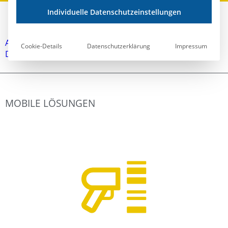
SCHNITTSTELLEN
Individuelle Datenschutzeinstellungen
Alle Funktionsmerkmale 2024.1 im Überblick zum
Cookie-Details
Datenschutzerklärung
Impressum
Download
MOBILE LÖSUNGEN