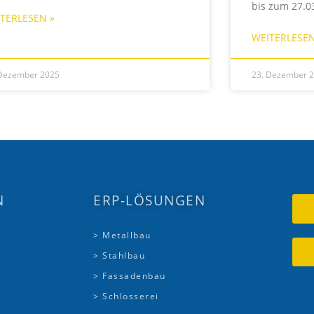
bis zum 27.03
TERLESEN »
WEITERLESEN
 Dezember 2025
23. Dezember 
N
ERP-LÖSUNGEN
> Metallbau
> Stahlbau
> Fassadenbau
> Schlosserei