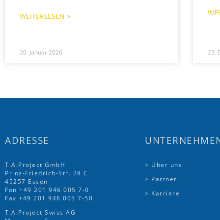
WEI
WEITERLESEN »
20. Januar 2026
23.
ADRESSE
UNTERNEHME
T.A.Project GmbH
> Über uns
Prinz-Friedrich-Str. 28 C
> Partner
45257 Essen
Fon
+49 201 946 005 7
-0
> Karriere
Fax +49 201 946 005 7-50
T.A.Project Swiss AG