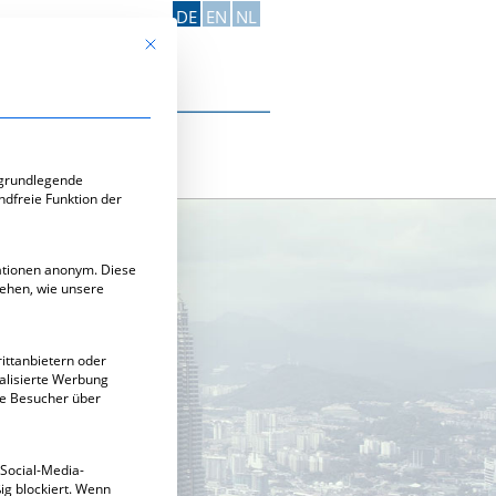
DE
EN
NL
Mit diesem Button wird der Dialog geschlossen. Seine Funk
Kontakt aufnehmen
e-Gruppen, für die eine Einwilligung erteilt werden kann. Di
 grundlegende
ndfreie Funktion der
mationen anonym. Diese
tehen, wie unsere
ittanbietern oder
alisierte Werbung
ie Besucher über
 Social-Media-
g blockiert. Wenn