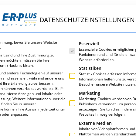
DATENSCHUTZEINSTELLUNGEN
ungen
E·R·Plus
Service
Über uns
Es folgt eine Liste der Servic
immung, bevor Sie unsere Website
Essenziell
.
Essenzielle Cookies ermöglichen
Funktionen und sind für die einwa
 alt sind und Ihre Zustimmung zu
Website erforderlich.
eben möchten, müssen Sie Ihre
um Erlaubnis bitten.
Statistiken
und andere Technologien auf unserer
Statistik Cookies erfassen Infor
en sind essenziell, während andere uns
Informationen helfen uns zu vers
nd Ihre Erfahrung zu verbessern.
Besucher unsere Website nutzen.
können verarbeitet werden (z. B. IP-
Marketing
sonalisierte Anzeigen und Inhalte oder
essung.
Weitere Informationen über die
Marketing-Cookies werden von Dr
finden Sie in unserer
Publishern verwendet, um person
ie können Ihre Auswahl jederzeit unter
anzuzeigen. Sie tun dies, indem s
n oder anpassen.
Websites hinweg verfolgen.
Externe Medien
Inhalte von Videoplattformen und
Plattformen werden standardmäßi