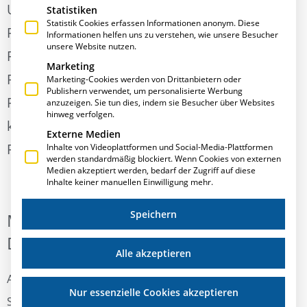
Unter der Leitung von Marc Pröchel steht die
Statistiken
Statistik Cookies erfassen Informationen anonym. Diese
Pröchel GmbH (ehemals Oberland
Informationen helfen uns zu verstehen, wie unsere Besucher
unsere Website nutzen.
Fassadensysteme) heute als kompetenter
Marketing
Partner für Entwicklung, Vertrieb,
Marketing-Cookies werden von Drittanbietern oder
Publishern verwendet, um personalisierte Werbung
Projektierung, Herstellung und Montage
anzuzeigen. Sie tun dies, indem sie Besucher über Websites
hinweg verfolgen.
kompletter Fenster-, Automatiktüren- &
Externe Medien
Fassadenkonstruktionen aus Glas und Metall.
Inhalte von Videoplattformen und Social-Media-Plattformen
werden standardmäßig blockiert. Wenn Cookies von externen
Medien akzeptiert werden, bedarf der Zugriff auf diese
Inhalte keiner manuellen Einwilligung mehr.
Speichern
MIT TECHNIK UND KNOW-HOW FÜR
DIE ZUKUNFT DES FASSADENBAUS
Alle akzeptieren
Am Hauptsitz in Schwanstetten und dem zusätzlichen
Nur essenzielle Cookies akzeptieren
Standort in Nürnberg organisiert die Pröchel GmbH die