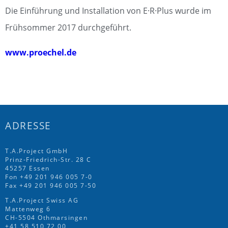
Die Einführung und Installation von E·R·Plus wurde im
Frühsommer 2017 durchgeführt.
www.proechel.de
ADRESSE
T.A.Project GmbH
Prinz-Friedrich-Str. 28 C
45257 Essen
Fon
+49 201 946 005 7
-0
Fax +49 201 946 005 7-50
T.A.Project Swiss AG
Mattenweg 6
CH-5504 Othmarsingen
+41 58 510 72 00