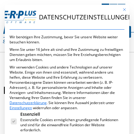
DE
EN
NL
Mit die
DATENSCHUTZEINSTELLUNGEN
Wir benötigen Ihre Zustimmung, bevor Sie unsere Website weiter
besuchen können.
Wenn Sie unter 16 Jahre alt sind und Ihre Zustimmung zu freiwilligen
Diensten geben möchten, müssen Sie Ihre Erziehungsberechtigten
um Erlaubnis bitten.
Wir verwenden Cookies und andere Technologien auf unserer
Website. Einige von ihnen sind essenziell, während andere uns
helfen, diese Website und Ihre Erfahrung zu verbessern.
Personenbezogene Daten können verarbeitet werden (z. B. IP-
PRÖCHEL GMBH
Adressen), z. B. für personalisierte Anzeigen und Inhalte oder
Anzeigen- und Inhaltsmessung.
Weitere Informationen über die
Verwendung Ihrer Daten finden Sie in unserer
Datenschutzerklärung
.
Sie können Ihre Auswahl jederzeit unter
Einstellungen
widerrufen oder anpassen.
Es folgt eine Liste der Service-Gruppen, für die eine Ei
Essenziell
Dezember 6, 2018
,
Anwenderberichte
Essenzielle Cookies ermöglichen grundlegende Funktionen
und sind für die einwandfreie Funktion der Website
erforderlich.