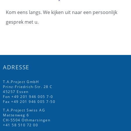
Kom eens langs. We kijken uit naar een persoonlijk
gesprek met u.
ADRESSE
T.A.Project GmbH
Prinz-Friedrich-Str. 28 C
45257 Essen
Fon
+49 201 946 005 7
-0
Fax +49 201 946 005 7-50
T.A.Project Swiss AG
Mattenweg 6
CH-5504 Othmarsingen
+41 58 510 72 00