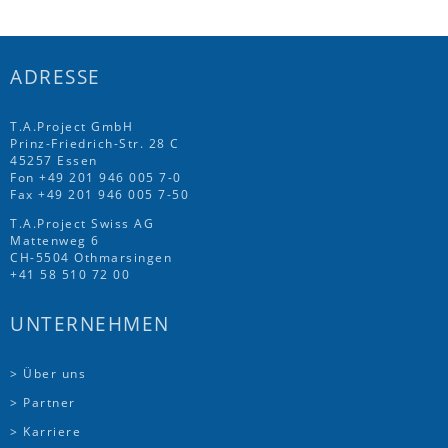
ADRESSE
T.A.Project GmbH
Prinz-Friedrich-Str. 28 C
45257 Essen
Fon
+49 201 946 005 7
-0
Fax +49 201 946 005 7-50
T.A.Project Swiss AG
Mattenweg 6
CH-5504 Othmarsingen
+41 58 510 72 00
UNTERNEHMEN
> Über uns
> Partner
> Karriere