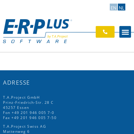
EN
NL
ADRESSE
T.A.Project GmbH
Prinz-Friedrich-Str. 28 C
45257 Essen
Fon
+49 201 946 005 7
-0
Fax +49 201 946 005 7-50
T.A.Project Swiss AG
Mattenweg 6