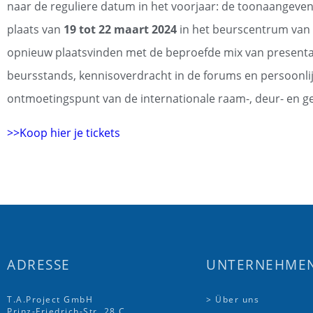
naar de reguliere datum in het voorjaar: de toonaangeve
plaats van
19 tot 22 maart 2024
in het beurscentrum van
opnieuw plaatsvinden met de beproefde mix van presenta
beursstands, kennisoverdracht in de forums en persoonli
ontmoetingspunt van de internationale raam-, deur- en g
>>Koop hier je tickets
ADRESSE
UNTERNEHME
T.A.Project GmbH
> Über uns
Prinz-Friedrich-Str. 28 C