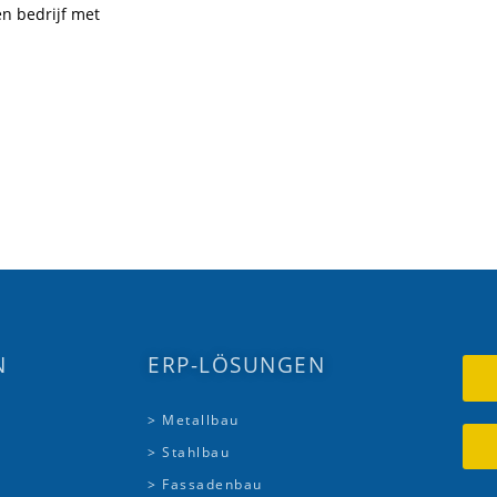
en bedrijf met
N
ERP-LÖSUNGEN
> Metallbau
> Stahlbau
> Fassadenbau