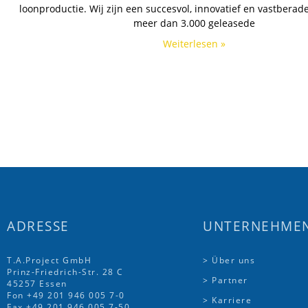
loonproductie. Wij zijn een succesvol, innovatief en vastberad
meer dan 3.000 geleasede
Weiterlesen »
ADRESSE
UNTERNEHME
T.A.Project GmbH
> Über uns
Prinz-Friedrich-Str. 28 C
> Partner
45257 Essen
Fon
+49 201 946 005 7
-0
> Karriere
Fax +49 201 946 005 7-50