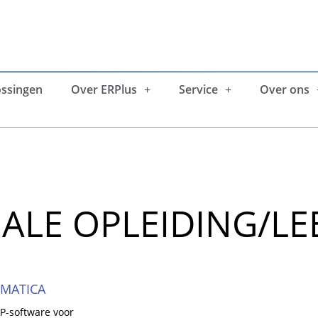
ossingen
Over ERPlus
Service
Over ons
ALE OPLEIDING/LE
RMATICA
RP-software voor