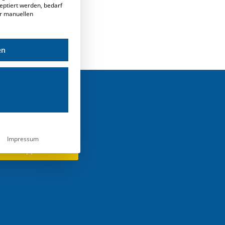
eptiert werden, bedarf
er manuellen
en
Kontakt
Impressum
Support