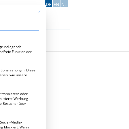
DE
EN
NL
Mit diesem Button wird der Dialog geschlossen. Seine Funk
Kontakt aufnehmen
e-Gruppen, für die eine Einwilligung erteilt werden kann. Di
 grundlegende
ndfreie Funktion der
mationen anonym. Diese
tehen, wie unsere
ZUBI
ittanbietern oder
alisierte Werbung
ie Besucher über
 Social-Media-
g blockiert. Wenn