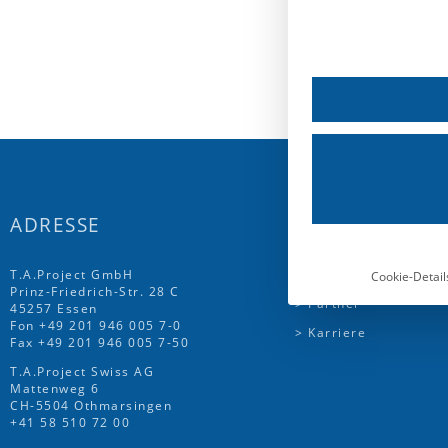
ADRESSE
UNTERNEHME
T.A.Project GmbH
> Über uns
Cookie-Detail
Prinz-Friedrich-Str. 28 C
> Partner
45257 Essen
Fon
+49 201 946 005 7
-0
> Karriere
Fax +49 201 946 005 7-50
T.A.Project Swiss AG
Mattenweg 6
CH-5504 Othmarsingen
+41 58 510 72 00