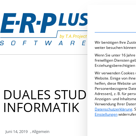
Branchenlös
Wir benötigen Ihre Zust
weiter besuchen können
Wenn Sie unter 16 Jahre
freiwilligen Diensten g
Erziehungsberechtigten 
Wir verwenden Cookies 
Website. Einige von ihn
helfen, diese Website u
DUALES STUDIUM D
Personenbezogene Daten 
Adressen), z. B. für per
Anzeigen- und Inhaltsm
INFORMATIK
Verwendung Ihrer Daten 
Datenschutzerklärung
.
S
Einstellungen
widerrufe
Juni 14, 2019
,
Allgemein