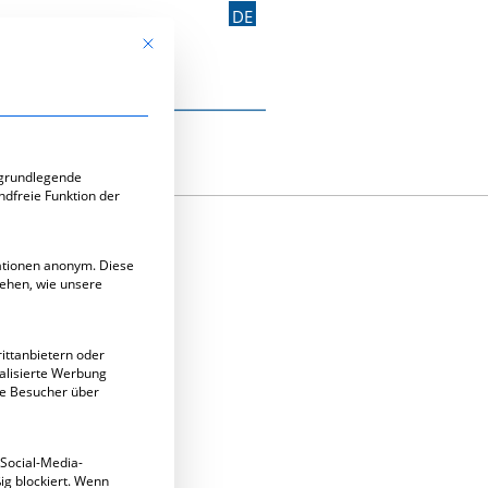
DE
Mit diesem Button wird der Dialog geschlossen. Seine Funk
Kontakt aufnehmen
e-Gruppen, für die eine Einwilligung erteilt werden kann. Di
 grundlegende
ndfreie Funktion der
mationen anonym. Diese
tehen, wie unsere
ittanbietern oder
alisierte Werbung
ie Besucher über
 Social-Media-
g blockiert. Wenn