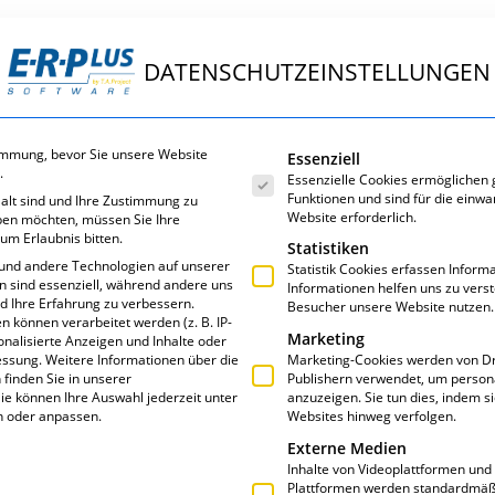
DATENSCHUTZEINSTELLUNGEN
ungen
E·R·Plus
Service
Über uns
Es folgt eine Liste der Servic
immung, bevor Sie unsere Website
Essenziell
.
Essenzielle Cookies ermöglichen
Funktionen und sind für die einwa
 alt sind und Ihre Zustimmung zu
Website erforderlich.
eben möchten, müssen Sie Ihre
um Erlaubnis bitten.
Statistiken
und andere Technologien auf unserer
Statistik Cookies erfassen Infor
en sind essenziell, während andere uns
Informationen helfen uns zu vers
nd Ihre Erfahrung zu verbessern.
Besucher unsere Website nutzen.
ER ANGEWANDTEN
können verarbeitet werden (z. B. IP-
Marketing
sonalisierte Anzeigen und Inhalte oder
essung.
Weitere Informationen über die
Marketing-Cookies werden von Dr
finden Sie in unserer
Publishern verwendet, um person
ie können Ihre Auswahl jederzeit unter
anzuzeigen. Sie tun dies, indem s
n oder anpassen.
Websites hinweg verfolgen.
Externe Medien
Inhalte von Videoplattformen und
Plattformen werden standardmäßi