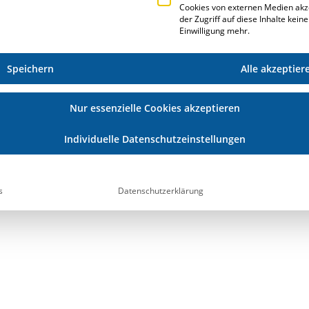
Cookies von externen Medien akz
der Zugriff auf diese Inhalte kein
Einwilligung mehr.
Speichern
Alle akzeptier
are für die Auftragsfertigung. Wir sind ein
Nur essenzielle Cookies akzeptieren
ehr als 2.000 verkauften Softwarelizenzen. Unsere
 Wir bieten unseren Kunden neben dem üblichen
Individuelle Datenschutzeinstellungen
erische Tätigkeiten an.
findet ihr unter
www.erplus.de
.
s
Datenschutzerklärung