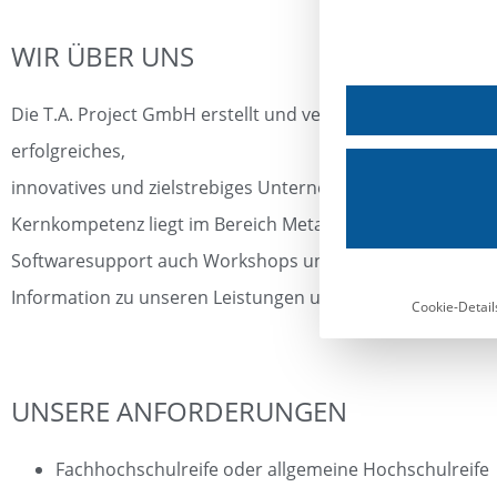
WIR ÜBER UNS
Die T.A. Project GmbH erstellt und vertreibt eine ERP Softw
erfolgreiches,
innovatives und zielstrebiges Unternehmen mit weltweit m
Kernkompetenz liegt im Bereich Metallbau und Stahlbau.
Softwaresupport auch Workshops und unternehmensberat
Information zu unseren Leistungen und unserer Software 
Cookie-Detail
UNSERE ANFORDERUNGEN
Fachhochschulreife oder allgemeine Hochschulreife