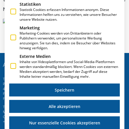
Statistiken
Neuerungen von E-R-Plus (Halle C3 Stand 129).
Statistik Cookies erfassen Informationen anonym. Diese
Informationen helfen uns zu verstehen, wie unsere Besucher
unsere Website nutzen.
Marketing
Marketing-Cookies werden von Drittanbietern oder
Publishern verwendet, um personalisierte Werbung
anzuzeigen. Sie tun dies, indem sie Besucher über Websites
hinweg verfolgen.
Externe Medien
Inhalte von Videoplattformen und Social-Media-Plattformen
ADRESSE
werden standardmäßig blockiert. Wenn Cookies von externen
Medien akzeptiert werden, bedarf der Zugriff auf diese
Inhalte keiner manuellen Einwilligung mehr.
T.A.Project GmbH
Prinz-Friedrich-Str. 28 C
45257 Essen
Speichern
Fon
+49 201 946 005 7
-0
Fax +49 201 946 005 7-50
Alle akzeptieren
T.A.Project Swiss AG
Mattenweg 6
CH-5504 Othmarsingen
+41 58 510 72 00
Nur essenzielle Cookies akzeptieren