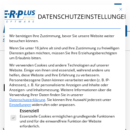
DE
Mit die
DATENSCHUTZEINSTELLUNGEN
Wir benötigen Ihre Zustimmung, bevor Sie unsere Website weiter
besuchen können.
Wenn Sie unter 16 Jahre alt sind und Ihre Zustimmung zu freiwilligen
Diensten geben möchten, müssen Sie Ihre Erziehungsberechtigten
um Erlaubnis bitten.
Wir verwenden Cookies und andere Technologien auf unserer
Website. Einige von ihnen sind essenziell, während andere uns
helfen, diese Website und Ihre Erfahrung zu verbessern.
Personenbezogene Daten können verarbeitet werden (z. B. IP-
BAU 2013
Adressen), z. B. für personalisierte Anzeigen und Inhalte oder
Anzeigen- und Inhaltsmessung.
Weitere Informationen über die
Verwendung Ihrer Daten finden Sie in unserer
Datenschutzerklärung
.
Sie können Ihre Auswahl jederzeit unter
Einstellungen
widerrufen oder anpassen.
Es folgt eine Liste der Service-Gruppen, für die eine Ei
Essenziell
August 1, 2012
,
Messen
Essenzielle Cookies ermöglichen grundlegende Funktionen
und sind für die einwandfreie Funktion der Website
erforderlich.
Vom 14.- 19.01.2013 präsentiert T.A.Project zahlreiche