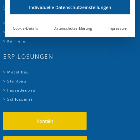
UNTERNEHMEN
Individuelle Datenschutzeinstellungen
> Über uns
Cookie-Details
Datenschutzerklärung
Impressum
> Partner
> Karriere
ERP-LÖSUNGEN
> Metallbau
> Stahlbau
> Fassadenbau
> Schlosserei
Kontakt