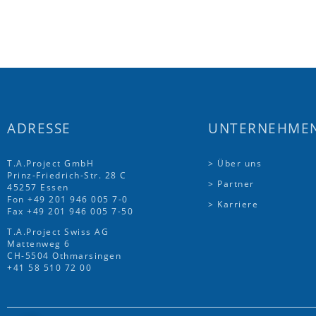
ADRESSE
UNTERNEHME
T.A.Project GmbH
> Über uns
Prinz-Friedrich-Str. 28 C
> Partner
45257 Essen
Fon
+49 201 946 005 7
-0
> Karriere
Fax +49 201 946 005 7-50
T.A.Project Swiss AG
Mattenweg 6
CH-5504 Othmarsingen
+41 58 510 72 00