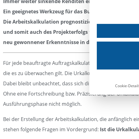
Immer weiter sinkende Renditen erfordern zusätzlich
Ein geeignetes Werkzeug für das Budgetcontrolling ist 
Die Arbeitskalkulation prognostiziert die Entwicklung
und somit auch des Projekterfolgs für auszuführende 
neu gewonnener Erkenntnisse in der Ausführungsphas
Für jede beauftragte Auftragskalkulation (Urkalkulation) 
die es zu überwachen gilt. Die Urkalkulation wird oftmals
Dabei bleibt unbeachtet, dass sich die ursprünglich vera
Cookie-Detail
Ohne eine Fortschreibung bzw. Präzisierung der Urkalkulat
Ausführungsphase nicht möglich.
Bei der Erstellung der Arbeitskalkulation, die anfänglich ei
stehen folgende Fragen im Vordergrund:
Ist die Urkalku