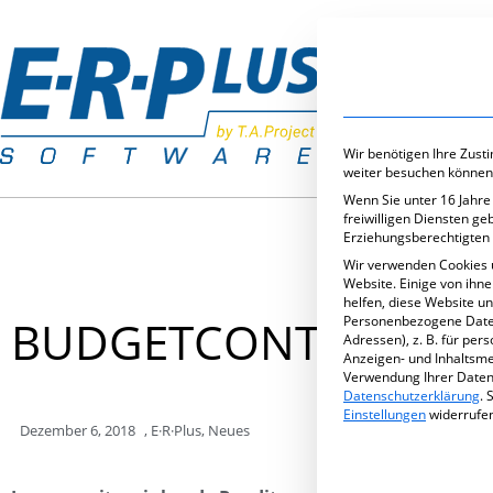
Branchenlös
Wir benötigen Ihre Zust
weiter besuchen können
Wenn Sie unter 16 Jahre
freiwilligen Diensten g
Erziehungsberechtigten 
Wir verwenden Cookies 
Website. Einige von ihn
helfen, diese Website u
BUDGETCONTROLLING 
Personenbezogene Daten 
Adressen), z. B. für per
Anzeigen- und Inhaltsm
Verwendung Ihrer Daten 
Datenschutzerklärung
.
S
Einstellungen
widerrufe
Dezember 6, 2018
,
E·R·Plus
,
Neues