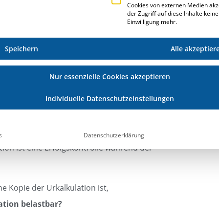
e Maßnahmen des Controllings.
Cookies von externen Medien akz
der Zugriff auf diese Inhalte kein
die Arbeitskalkulation.
Einwilligung mehr.
en der einzelnen Budgets
Speichern
Alle akzeptier
Leistungen unter Berücksichtigung
e.
Nur essenzielle Cookies akzeptieren
Individuelle Datenschutzeinstellungen
wurden Budgets festgeschrieben,
 auch für die fortlaufende Projektüberwachung genutzt.
nschlagten Budgets schnell ändern können.
s
Datenschutzerklärung
ion ist eine Erfolgskontrolle während der
ne Kopie der Urkalkulation ist,
lation belastbar?