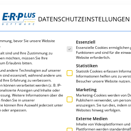
DATENSCHUTZEINSTELLUNGEN
ungen
E·R·Plus
Service
Über uns
Es folgt eine Liste der Servic
immung, bevor Sie unsere Website
Essenziell
.
Essenzielle Cookies ermöglichen
Funktionen und sind für die einwa
 alt sind und Ihre Zustimmung zu
Website erforderlich.
eben möchten, müssen Sie Ihre
um Erlaubnis bitten.
Statistiken
und andere Technologien auf unserer
Statistik Cookies erfassen Infor
en sind essenziell, während andere uns
Informationen helfen uns zu vers
nd Ihre Erfahrung zu verbessern.
Besucher unsere Website nutzen.
MIT E·R·PLUS
können verarbeitet werden (z. B. IP-
Marketing
sonalisierte Anzeigen und Inhalte oder
essung.
Weitere Informationen über die
Marketing-Cookies werden von Dr
finden Sie in unserer
Publishern verwendet, um person
ie können Ihre Auswahl jederzeit unter
anzuzeigen. Sie tun dies, indem s
n oder anpassen.
Websites hinweg verfolgen.
Externe Medien
Inhalte von Videoplattformen und
Plattformen werden standardmäßi