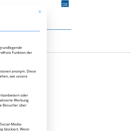
DE
Mit diesem Button wird der Dialog geschlossen. Seine Funk
Kontakt aufnehmen
e-Gruppen, für die eine Einwilligung erteilt werden kann. Di
 grundlegende
ndfreie Funktion der
mationen anonym. Diese
tehen, wie unsere
ittanbietern oder
alisierte Werbung
ie Besucher über
 Social-Media-
g blockiert. Wenn