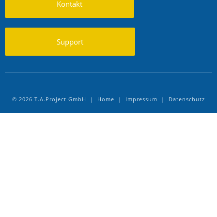
Kontakt
Support
© 2026 T.A.Project GmbH |
Home
|
Impressum
|
Datenschutz