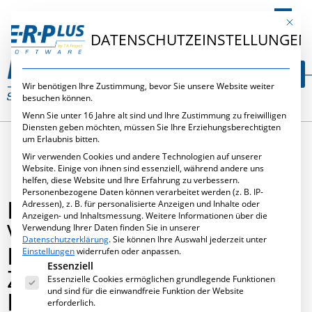
DE
Mit die
DATENSCHUTZEINSTELLUNGEN
Wir benötigen Ihre Zustimmung, bevor Sie unsere Website weiter
besuchen können.
Wenn Sie unter 16 Jahre alt sind und Ihre Zustimmung zu freiwilligen
Diensten geben möchten, müssen Sie Ihre Erziehungsberechtigten
um Erlaubnis bitten.
Wir verwenden Cookies und andere Technologien auf unserer
Website. Einige von ihnen sind essenziell, während andere uns
helfen, diese Website und Ihre Erfahrung zu verbessern.
Personenbezogene Daten können verarbeitet werden (z. B. IP-
EXKLUSIVE VIDEO-
Adressen), z. B. für personalisierte Anzeigen und Inhalte oder
Anzeigen- und Inhaltsmessung.
Weitere Informationen über die
VORSCHAU: FAKTEN UND
Verwendung Ihrer Daten finden Sie in unserer
Datenschutzerklärung
.
Sie können Ihre Auswahl jederzeit unter
EXPERTEN-MEINUNGEN
Einstellungen
widerrufen oder anpassen.
Es folgt eine Liste der Service-Gruppen, für die eine Ei
Essenziell
ZUR „PAPIERLOSEN
Essenzielle Cookies ermöglichen grundlegende Funktionen
und sind für die einwandfreie Funktion der Website
FERTIGUNG“
erforderlich.