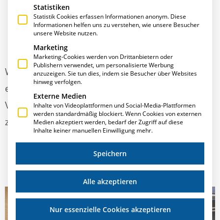
Statistiken
Statistik Cookies erfassen Informationen anonym. Diese
Informationen helfen uns zu verstehen, wie unsere Besucher
Dezember 1, 2020
,
Allgemein
,
E·R·Plus
,
Neues
unsere Website nutzen.
Marketing
Marketing-Cookies werden von Drittanbietern oder
Publishern verwendet, um personalisierte Werbung
Was erwartet Sie bei der Aufzeichnung des
anzuzeigen. Sie tun dies, indem sie Besucher über Websites
hinweg verfolgen.
ersten Digital-Events von T.A.Project? Ein Kurz-
Externe Medien
Video gibt Ihnen in nur 1 Minute einen Einblick
Inhalte von Videoplattformen und Social-Media-Plattformen
werden standardmäßig blockiert. Wenn Cookies von externen
zu Themen, Fakten und Meinungen.
Medien akzeptiert werden, bedarf der Zugriff auf diese
Inhalte keiner manuellen Einwilligung mehr.
Speichern
Video hier starten
Alle akzeptieren
Nur essenzielle Cookies akzeptieren