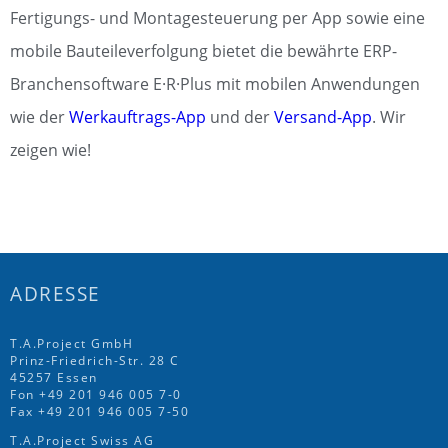
Fertigungs- und Montagesteuerung per App sowie eine
mobile Bauteileverfolgung bietet die bewährte ERP-
Branchensoftware E·R·Plus mit mobilen Anwendungen
wie der
Werkauftrags-App
und der
Versand-App
. Wir
zeigen wie!
ADRESSE
T.A.Project GmbH
Prinz-Friedrich-Str. 28 C
45257 Essen
Fon
+49 201 946 005 7
-0
Fax +49 201 946 005 7-50
T.A.Project Swiss AG