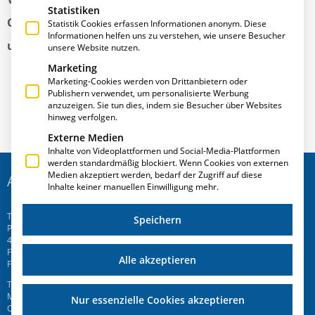
Statistiken
Gemeinschaftsmessestand mit CAD-PLAN, Orgadata
Statistik Cookies erfassen Informationen anonym. Diese
Informationen helfen uns zu verstehen, wie unsere Besucher
und Soft-Ing-Team aus.
unsere Website nutzen.
Marketing
Marketing-Cookies werden von Drittanbietern oder
Publishern verwendet, um personalisierte Werbung
anzuzeigen. Sie tun dies, indem sie Besucher über Websites
hinweg verfolgen.
Externe Medien
Inhalte von Videoplattformen und Social-Media-Plattformen
werden standardmäßig blockiert. Wenn Cookies von externen
Medien akzeptiert werden, bedarf der Zugriff auf diese
ADRESSE
Inhalte keiner manuellen Einwilligung mehr.
T.A.Project GmbH
Speichern
Prinz-Friedrich-Str. 28 C
45257 Essen
Fon
+49 201 946 005 7
-0
Alle akzeptieren
Fax +49 201 946 005 7-50
T.A.Project Swiss AG
Mattenweg 6
Nur essenzielle Cookies akzeptieren
CH-5504 Othmarsingen