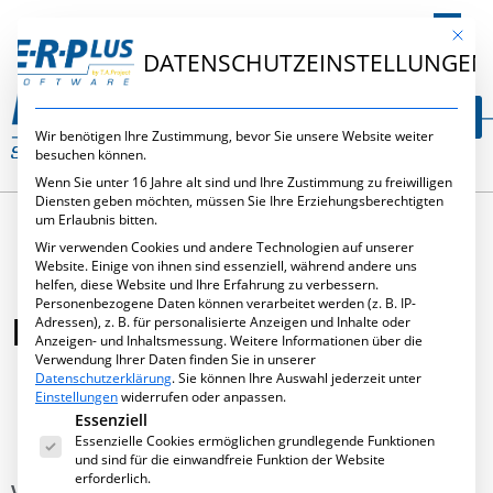
DE
Mit die
DATENSCHUTZEINSTELLUNGEN
Wir benötigen Ihre Zustimmung, bevor Sie unsere Website weiter
besuchen können.
Wenn Sie unter 16 Jahre alt sind und Ihre Zustimmung zu freiwilligen
Diensten geben möchten, müssen Sie Ihre Erziehungsberechtigten
um Erlaubnis bitten.
Wir verwenden Cookies und andere Technologien auf unserer
Website. Einige von ihnen sind essenziell, während andere uns
helfen, diese Website und Ihre Erfahrung zu verbessern.
Personenbezogene Daten können verarbeitet werden (z. B. IP-
FRONTALE 2012
Adressen), z. B. für personalisierte Anzeigen und Inhalte oder
Anzeigen- und Inhaltsmessung.
Weitere Informationen über die
Verwendung Ihrer Daten finden Sie in unserer
Datenschutzerklärung
.
Sie können Ihre Auswahl jederzeit unter
Einstellungen
widerrufen oder anpassen.
Es folgt eine Liste der Service-Gruppen, für die eine Ei
Essenziell
November 22, 2011
,
Messen
Essenzielle Cookies ermöglichen grundlegende Funktionen
und sind für die einwandfreie Funktion der Website
erforderlich.
Vom
21. – 24.März.2012
stellt T.A.Project auf dem