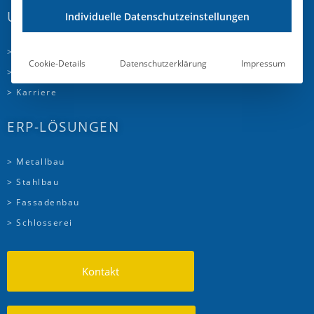
UNTERNEHMEN
Individuelle Datenschutzeinstellungen
> Über uns
Cookie-Details
Datenschutzerklärung
Impressum
> Partner
> Karriere
ERP-LÖSUNGEN
> Metallbau
> Stahlbau
> Fassadenbau
> Schlosserei
Kontakt