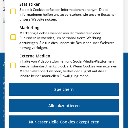
Statistiken
2014 in Rotterdam statt.
Statistik Cookies erfassen Informationen anonym. Diese
Informationen helfen uns zu verstehen, wie unsere Besucher
unsere Website nutzen.
Marketing
Marketing-Cookies werden von Drittanbietern oder
Publishern verwendet, um personalisierte Werbung
anzuzeigen. Sie tun dies, indem sie Besucher über Websites
hinweg verfolgen.
Externe Medien
Inhalte von Videoplattformen und Social-Media-Plattformen
ADRESSE
werden standardmäßig blockiert. Wenn Cookies von externen
Medien akzeptiert werden, bedarf der Zugriff auf diese
Inhalte keiner manuellen Einwilligung mehr.
T.A.Project GmbH
Prinz-Friedrich-Str. 28 C
45257 Essen
Speichern
Fon
+49 201 946 005 7
-0
Fax +49 201 946 005 7-50
Alle akzeptieren
T.A.Project Swiss AG
Mattenweg 6
CH-5504 Othmarsingen
+41 58 510 72 00
Nur essenzielle Cookies akzeptieren