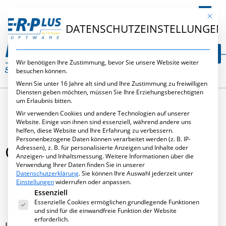
DE
Mit die
DATENSCHUTZEINSTELLUNGEN
Wir benötigen Ihre Zustimmung, bevor Sie unsere Website weiter
besuchen können.
Wenn Sie unter 16 Jahre alt sind und Ihre Zustimmung zu freiwilligen
Diensten geben möchten, müssen Sie Ihre Erziehungsberechtigten
um Erlaubnis bitten.
Wir verwenden Cookies und andere Technologien auf unserer
Website. Einige von ihnen sind essenziell, während andere uns
helfen, diese Website und Ihre Erfahrung zu verbessern.
Personenbezogene Daten können verarbeitet werden (z. B. IP-
GEVEL 2014
Adressen), z. B. für personalisierte Anzeigen und Inhalte oder
Anzeigen- und Inhaltsmessung.
Weitere Informationen über die
Verwendung Ihrer Daten finden Sie in unserer
Datenschutzerklärung
.
Sie können Ihre Auswahl jederzeit unter
Einstellungen
widerrufen oder anpassen.
Es folgt eine Liste der Service-Gruppen, für die eine Ei
Essenziell
September 20, 2013
,
Messen
,
Neues
Essenzielle Cookies ermöglichen grundlegende Funktionen
und sind für die einwandfreie Funktion der Website
erforderlich.
In der Zeit vom 22.01. – 24.01.2014 findet die Gevel