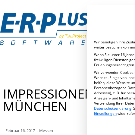
Branchenlös
Wir benötigen Ihre Zust
weiter besuchen können
Wenn Sie unter 16 Jahre
freiwilligen Diensten g
Erziehungsberechtigten 
Wir verwenden Cookies 
Website. Einige von ihn
helfen, diese Website u
IMPRESSIONEN VON D
Personenbezogene Daten 
Adressen), z. B. für per
Anzeigen- und Inhaltsm
MÜNCHEN
Verwendung Ihrer Daten 
Datenschutzerklärung
.
S
Einstellungen
widerrufe
Februar 16, 2017
,
Messen