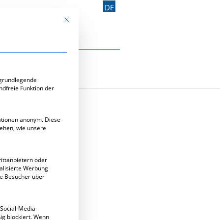
DE
Mit diesem Button wird der Dialog geschlossen. Seine Funk
Kontakt aufnehmen
e-Gruppen, für die eine Einwilligung erteilt werden kann. Di
 grundlegende
ndfreie Funktion der
mationen anonym. Diese
tehen, wie unsere
ittanbietern oder
alisierte Werbung
ie Besucher über
 Social-Media-
g blockiert. Wenn