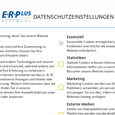
DATENSCHUTZEINSTELLUNGEN
ungen
E·R·Plus
Service
Über uns
Es folgt eine Liste der Servic
immung, bevor Sie unsere Website
Essenziell
.
Essenzielle Cookies ermöglichen
Funktionen und sind für die einwa
 alt sind und Ihre Zustimmung zu
Website erforderlich.
eben möchten, müssen Sie Ihre
um Erlaubnis bitten.
Statistiken
und andere Technologien auf unserer
Statistik Cookies erfassen Infor
en sind essenziell, während andere uns
Informationen helfen uns zu vers
nd Ihre Erfahrung zu verbessern.
Besucher unsere Website nutzen.
ER BAU 2017 IN
können verarbeitet werden (z. B. IP-
Marketing
sonalisierte Anzeigen und Inhalte oder
essung.
Weitere Informationen über die
Marketing-Cookies werden von Dr
finden Sie in unserer
Publishern verwendet, um person
ie können Ihre Auswahl jederzeit unter
anzuzeigen. Sie tun dies, indem s
n oder anpassen.
Websites hinweg verfolgen.
Externe Medien
Inhalte von Videoplattformen und
Plattformen werden standardmäßi