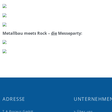
Metallbau meets Rock –
die
Messeparty:
ADRESSE
UNTERNEHME
T.A.Project GmbH
> Über uns