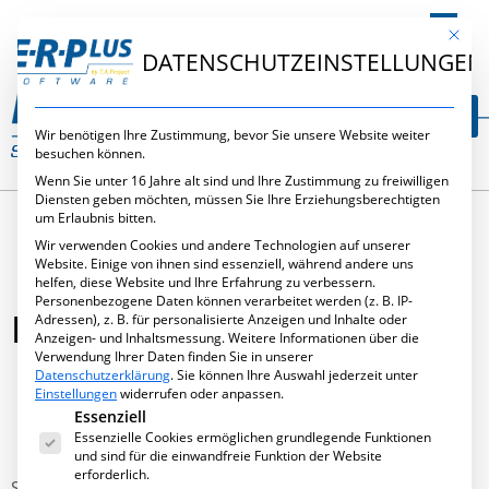
DE
Mit die
DATENSCHUTZEINSTELLUNGEN
Wir benötigen Ihre Zustimmung, bevor Sie unsere Website weiter
besuchen können.
Wenn Sie unter 16 Jahre alt sind und Ihre Zustimmung zu freiwilligen
Diensten geben möchten, müssen Sie Ihre Erziehungsberechtigten
um Erlaubnis bitten.
Wir verwenden Cookies und andere Technologien auf unserer
Website. Einige von ihnen sind essenziell, während andere uns
helfen, diese Website und Ihre Erfahrung zu verbessern.
Personenbezogene Daten können verarbeitet werden (z. B. IP-
KNOWLEDGE TRANSFER
Adressen), z. B. für personalisierte Anzeigen und Inhalte oder
Anzeigen- und Inhaltsmessung.
Weitere Informationen über die
Verwendung Ihrer Daten finden Sie in unserer
Datenschutzerklärung
.
Sie können Ihre Auswahl jederzeit unter
Einstellungen
widerrufen oder anpassen.
Es folgt eine Liste der Service-Gruppen, für die eine Ei
Essenziell
März 24, 2014
,
Allgemein
Essenzielle Cookies ermöglichen grundlegende Funktionen
und sind für die einwandfreie Funktion der Website
erforderlich.
Since 2013, our managing director, Mr. Thomas Annies,