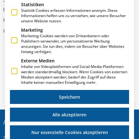
Statistiken
has been active as a freelance lecturer for DHBW (Duale
Statistik Cookies erfassen Informationen anonym. Diese
Informationen helfen uns zu verstehen, wie unsere Besucher
Hochschule Baden-Württemberg – Baden-Württemberg
unsere Website nutzen.
co-operative state university).
Marketing
Marketing-Cookies werden von Drittanbietern oder
Publishern verwendet, um personalisierte Werbung
anzuzeigen. Sie tun dies, indem sie Besucher über Websites
hinweg verfolgen.
Freelance lecturer at DHBW Mosbach 2014
Externe Medien
Inhalte von Videoplattformen und Social-Media-Plattformen
werden standardmäßig blockiert. Wenn Cookies von externen
Medien akzeptiert werden, bedarf der Zugriff auf diese
Inhalte keiner manuellen Einwilligung mehr.
Freelance lecturer at DHBW Mosbach 2013
Speichern
Alle akzeptieren
ADRESSE
Nur essenzielle Cookies akzeptieren
T.A.Project GmbH