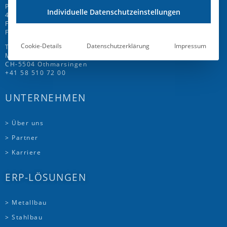
Prinz-Friedrich-Str. 28 C
Individuelle Datenschutzeinstellungen
45257 Essen
Fon
+49 201 946 005 7
-0
Fax +49 201 946 005 7-50
Cookie-Details
Datenschutzerklärung
Impressum
T.A.Project Swiss AG
Mattenweg 6
CH-5504 Othmarsingen
+41 58 510 72 00
UNTERNEHMEN
> Über uns
> Partner
> Karriere
ERP-LÖSUNGEN
> Metallbau
> Stahlbau