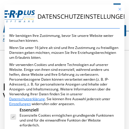
DE
Mit die
DATENSCHUTZEINSTELLUNGEN
Wir benötigen Ihre Zustimmung, bevor Sie unsere Website weiter
besuchen können.
Wenn Sie unter 16 Jahre alt sind und Ihre Zustimmung zu freiwilligen
Diensten geben möchten, müssen Sie Ihre Erziehungsberechtigten
um Erlaubnis bitten.
Wir verwenden Cookies und andere Technologien auf unserer
Website. Einige von ihnen sind essenziell, während andere uns
helfen, diese Website und Ihre Erfahrung zu verbessern.
Personenbezogene Daten können verarbeitet werden (z. B. IP-
LIST & LABEL GRUND- UND
Adressen), z. B. für personalisierte Anzeigen und Inhalte oder
Anzeigen- und Inhaltsmessung.
Weitere Informationen über die
VERTIEFUNGSSCHULUNG
Verwendung Ihrer Daten finden Sie in unserer
Datenschutzerklärung
.
Sie können Ihre Auswahl jederzeit unter
Einstellungen
widerrufen oder anpassen.
Es folgt eine Liste der Service-Gruppen, für die eine Ei
Essenziell
Essenzielle Cookies ermöglichen grundlegende Funktionen
August 6, 2015
,
Neues
,
Seminare
und sind für die einwandfreie Funktion der Website
erforderlich.