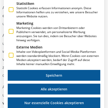
Statistiken
Aufgrund der hohen Nachfrage, haben wir uns dazu
Statistik Cookies erfassen Informationen anonym. Diese
Informationen helfen uns zu verstehen, wie unsere Besucher
entschieden, noch eine zusätzliche List & Label Grund-
unsere Website nutzen.
und Vertiefungsschulung, anzubieten.
Marketing
Marketing-Cookies werden von Drittanbietern oder
Publishern verwendet, um personalisierte Werbung
Am
Mittwoch, dem 02.12.2015,
bieten wir Ihnen
anzuzeigen. Sie tun dies, indem sie Besucher über Websites
hinweg verfolgen.
unsere
List & Label Grundschulung
an. In dieser
Externe Medien
werden die Funktionsweisen des in E∙R∙Plus
Inhalte von Videoplattformen und Social-Media-Plattformen
werden standardmäßig blockiert. Wenn Cookies von externen
verwendeten Reportdesigners erlernt, so dass
Medien akzeptiert werden, bedarf der Zugriff auf diese
Inhalte keiner manuellen Einwilligung mehr.
zukünftige Änderungen an den Reports selbst
durchgeführt werden können.
Speichern
Am
Donnerstag, dem 03.12.2015,
ist es möglich,
Alle akzeptieren
unsere
List & Label Vertiefungsschulung (Einbindung
von SQL Abfragen)
zusätzlich zu buchen, um die bereits
Nur essenzielle Cookies akzeptieren