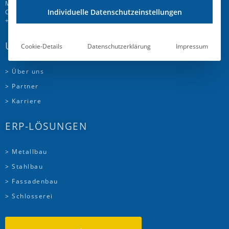
Mattenweg 6
Individuelle Datenschutzeinstellungen
CH-5504 Othmarsingen
+41 58 510 72 00
UNTERNEHMEN
Cookie-Details
Datenschutzerklärung
Impressum
> Über uns
> Partner
> Karriere
ERP-LÖSUNGEN
> Metallbau
> Stahlbau
> Fassadenbau
> Schlosserei