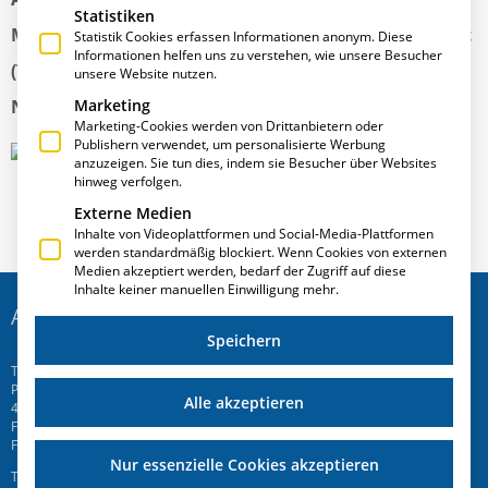
Statistiken
Metallsoftware 2016 im Technologiezentrum Umwelt
Statistik Cookies erfassen Informationen anonym. Diese
Informationen helfen uns zu verstehen, wie unsere Besucher
(TZU) in Oberhausen an zwei Ständen die
unsere Website nutzen.
Neuigkeiten der E·R·Plus Software vor.
Marketing
Marketing-Cookies werden von Drittanbietern oder
Publishern verwendet, um personalisierte Werbung
anzuzeigen. Sie tun dies, indem sie Besucher über Websites
hinweg verfolgen.
Externe Medien
Inhalte von Videoplattformen und Social-Media-Plattformen
werden standardmäßig blockiert. Wenn Cookies von externen
Medien akzeptiert werden, bedarf der Zugriff auf diese
Inhalte keiner manuellen Einwilligung mehr.
ADRESSE
Speichern
T.A.Project GmbH
Prinz-Friedrich-Str. 28 C
Alle akzeptieren
45257 Essen
Fon
+49 201 946 005 7
-0
Fax +49 201 946 005 7-50
Nur essenzielle Cookies akzeptieren
T.A.Project Swiss AG