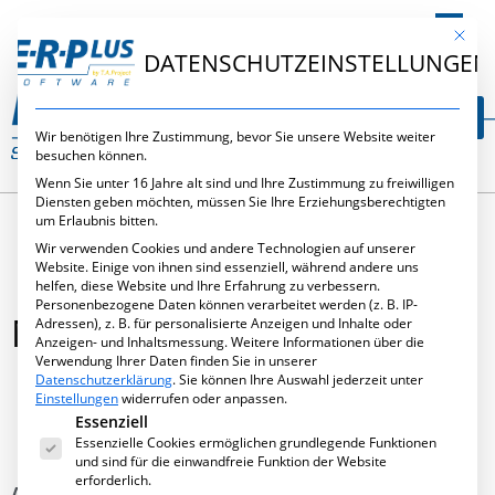
DE
Mit die
DATENSCHUTZEINSTELLUNGEN
Wir benötigen Ihre Zustimmung, bevor Sie unsere Website weiter
besuchen können.
Wenn Sie unter 16 Jahre alt sind und Ihre Zustimmung zu freiwilligen
Diensten geben möchten, müssen Sie Ihre Erziehungsberechtigten
um Erlaubnis bitten.
Wir verwenden Cookies und andere Technologien auf unserer
Website. Einige von ihnen sind essenziell, während andere uns
helfen, diese Website und Ihre Erfahrung zu verbessern.
Personenbezogene Daten können verarbeitet werden (z. B. IP-
METALLSOFTWARE 2016
Adressen), z. B. für personalisierte Anzeigen und Inhalte oder
Anzeigen- und Inhaltsmessung.
Weitere Informationen über die
Verwendung Ihrer Daten finden Sie in unserer
Datenschutzerklärung
.
Sie können Ihre Auswahl jederzeit unter
Einstellungen
widerrufen oder anpassen.
Es folgt eine Liste der Service-Gruppen, für die eine Ei
Essenziell
Juli 1, 2016
,
Messen
Essenzielle Cookies ermöglichen grundlegende Funktionen
und sind für die einwandfreie Funktion der Website
erforderlich.
Am 28. September 2016 stellt die T.A. Project auf der