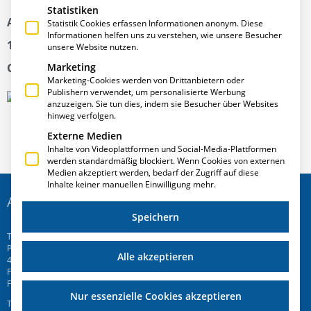
Statistiken
Auf der Metallsoftware Süd 2016 in Ulm am
Statistik Cookies erfassen Informationen anonym. Diese
Informationen helfen uns zu verstehen, wie unsere Besucher
12.05.2016 stellt Ihnen Herr Rupert Treffler von der
unsere Website nutzen.
O.P.S. GmbH unsere Software E·R·Plus vor.
Marketing
Marketing-Cookies werden von Drittanbietern oder
Publishern verwendet, um personalisierte Werbung
anzuzeigen. Sie tun dies, indem sie Besucher über Websites
hinweg verfolgen.
Externe Medien
Inhalte von Videoplattformen und Social-Media-Plattformen
werden standardmäßig blockiert. Wenn Cookies von externen
Medien akzeptiert werden, bedarf der Zugriff auf diese
Inhalte keiner manuellen Einwilligung mehr.
ADRESSE
Speichern
T.A.Project GmbH
Prinz-Friedrich-Str. 28 C
Alle akzeptieren
45257 Essen
Fon
+49 201 946 005 7
-0
Fax +49 201 946 005 7-50
Nur essenzielle Cookies akzeptieren
T.A.Project Swiss AG