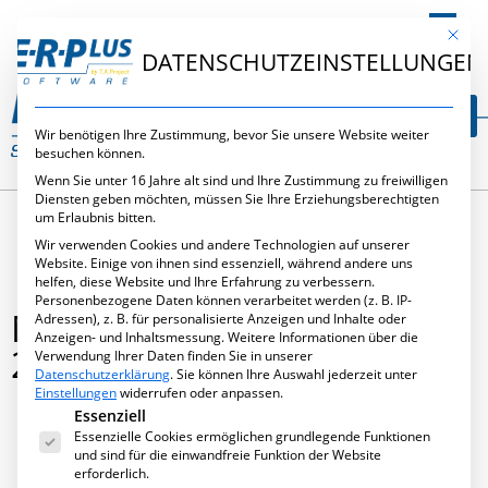
DE
Mit die
DATENSCHUTZEINSTELLUNGEN
Wir benötigen Ihre Zustimmung, bevor Sie unsere Website weiter
besuchen können.
Wenn Sie unter 16 Jahre alt sind und Ihre Zustimmung zu freiwilligen
Diensten geben möchten, müssen Sie Ihre Erziehungsberechtigten
um Erlaubnis bitten.
Wir verwenden Cookies und andere Technologien auf unserer
Website. Einige von ihnen sind essenziell, während andere uns
helfen, diese Website und Ihre Erfahrung zu verbessern.
Personenbezogene Daten können verarbeitet werden (z. B. IP-
METALLSOFTWARE SÜD
Adressen), z. B. für personalisierte Anzeigen und Inhalte oder
Anzeigen- und Inhaltsmessung.
Weitere Informationen über die
2016
Verwendung Ihrer Daten finden Sie in unserer
Datenschutzerklärung
.
Sie können Ihre Auswahl jederzeit unter
Einstellungen
widerrufen oder anpassen.
Es folgt eine Liste der Service-Gruppen, für die eine Ei
Essenziell
Essenzielle Cookies ermöglichen grundlegende Funktionen
April 29, 2016
,
Messen
,
Neues
und sind für die einwandfreie Funktion der Website
erforderlich.