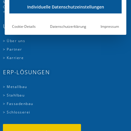
Mattenweg 6
Individuelle Datenschutzeinstellungen
CH-5504 Othmarsingen
+41 58 510 72 00
UNTERNEHMEN
Cookie-Details
Datenschutzerklärung
Impressum
> Über uns
> Partner
> Karriere
ERP-LÖSUNGEN
> Metallbau
> Stahlbau
> Fassadenbau
> Schlosserei