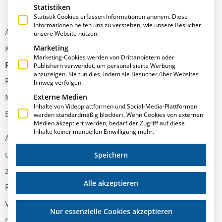
Statistiken
Statistik Cookies erfassen Informationen anonym. Diese
Informationen helfen uns zu verstehen, wie unsere Besucher
Am
Dienstag, dem 03.11.2015,
bieten wir unseren
unsere Website nutzen.
Kunden wieder unsere
Grundlagenschulung
Marketing
Marketing-Cookies werden von Drittanbietern oder
ParametriX I
an. In dieser wird der Aufbau von
Publishern verwendet, um personalisierte Werbung
anzuzeigen. Sie tun dies, indem sie Besucher über Websites
ParametriX, die wichtigen Begriffe zum Verständnis des
hinweg verfolgen.
Externe Medien
Modules sowie die Grundlagen der Bedienung und
Inhalte von Videoplattformen und Social-Media-Plattformen
Erläuterung der wichtigsten Funktionen vermittelt.
werden standardmäßig blockiert. Wenn Cookies von externen
Medien akzeptiert werden, bedarf der Zugriff auf diese
Inhalte keiner manuellen Einwilligung mehr.
Am
Mittwoch, dem 04.11.2015,
ist es möglich,
unsere
Vertiefungsschulung ParametriX II
zusätzlich
Speichern
zu buchen. In dieser findet die Erläuterung komplexer
Alle akzeptieren
Funktionen (z. B. Nutzung von Strukturvarianten) und
Vermittlung tiefgehender Kenntnisse der
Nur essenzielle Cookies akzeptieren
mathematischen Berechnungen statt.