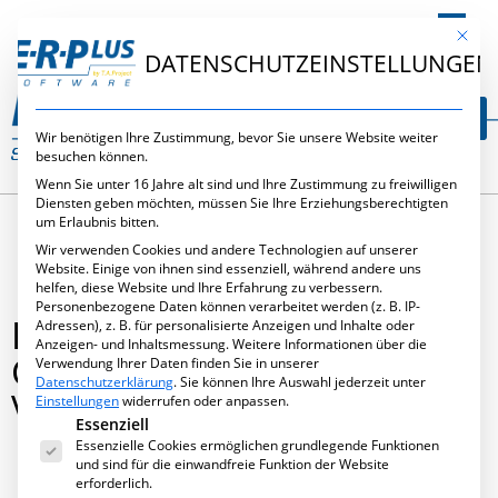
DE
Mit die
DATENSCHUTZEINSTELLUNGEN
Wir benötigen Ihre Zustimmung, bevor Sie unsere Website weiter
besuchen können.
Wenn Sie unter 16 Jahre alt sind und Ihre Zustimmung zu freiwilligen
Diensten geben möchten, müssen Sie Ihre Erziehungsberechtigten
um Erlaubnis bitten.
Wir verwenden Cookies und andere Technologien auf unserer
Website. Einige von ihnen sind essenziell, während andere uns
helfen, diese Website und Ihre Erfahrung zu verbessern.
Personenbezogene Daten können verarbeitet werden (z. B. IP-
PARAMETRIX SCHULUNG –
Adressen), z. B. für personalisierte Anzeigen und Inhalte oder
Anzeigen- und Inhaltsmessung.
Weitere Informationen über die
GRUNDLAGEN- UND
Verwendung Ihrer Daten finden Sie in unserer
Datenschutzerklärung
.
Sie können Ihre Auswahl jederzeit unter
VERTIEFUNGSSCHULUNG
Einstellungen
widerrufen oder anpassen.
Es folgt eine Liste der Service-Gruppen, für die eine Ei
Essenziell
Essenzielle Cookies ermöglichen grundlegende Funktionen
und sind für die einwandfreie Funktion der Website
erforderlich.
Juli 2, 2015
,
Leistungen
,
Seminare