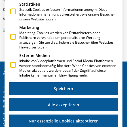
Statistiken
der Polyclose zahlreiche Neuerungen von E·R·Plus
Statistik Cookies erfassen Informationen anonym. Diese
Informationen helfen uns zu verstehen, wie unsere Besucher
vor.
unsere Website nutzen.
Marketing
Marketing-Cookies werden von Drittanbietern oder
Publishern verwendet, um personalisierte Werbung
anzuzeigen. Sie tun dies, indem sie Besucher über Websites
hinweg verfolgen.
Externe Medien
Inhalte von Videoplattformen und Social-Media-Plattformen
werden standardmäßig blockiert. Wenn Cookies von externen
Medien akzeptiert werden, bedarf der Zugriff auf diese
ADRESSE
Inhalte keiner manuellen Einwilligung mehr.
T.A.Project GmbH
Speichern
Prinz-Friedrich-Str. 28 C
45257 Essen
Fon
+49 201 946 005 7
-0
Alle akzeptieren
Fax +49 201 946 005 7-50
T.A.Project Swiss AG
Mattenweg 6
Nur essenzielle Cookies akzeptieren
CH-5504 Othmarsingen