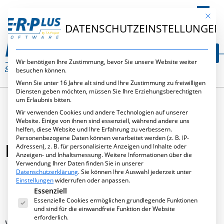
DE
Mit die
DATENSCHUTZEINSTELLUNGEN
Wir benötigen Ihre Zustimmung, bevor Sie unsere Website weiter
besuchen können.
Wenn Sie unter 16 Jahre alt sind und Ihre Zustimmung zu freiwilligen
Diensten geben möchten, müssen Sie Ihre Erziehungsberechtigten
um Erlaubnis bitten.
Wir verwenden Cookies und andere Technologien auf unserer
Website. Einige von ihnen sind essenziell, während andere uns
helfen, diese Website und Ihre Erfahrung zu verbessern.
Personenbezogene Daten können verarbeitet werden (z. B. IP-
POLYCLOSE 2014
Adressen), z. B. für personalisierte Anzeigen und Inhalte oder
Anzeigen- und Inhaltsmessung.
Weitere Informationen über die
Verwendung Ihrer Daten finden Sie in unserer
Datenschutzerklärung
.
Sie können Ihre Auswahl jederzeit unter
Einstellungen
widerrufen oder anpassen.
Es folgt eine Liste der Service-Gruppen, für die eine Ei
Essenziell
September 20, 2013
,
Messen
,
Neues
Essenzielle Cookies ermöglichen grundlegende Funktionen
und sind für die einwandfreie Funktion der Website
erforderlich.
Vom 16.01. – 18.01.2014 stellt Ihnen T.A.Project auf