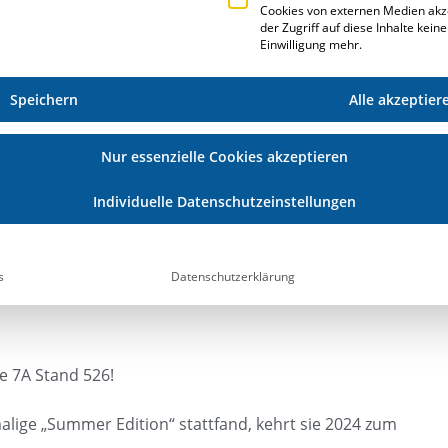
Cookies von externen Medien akz
der Zugriff auf diese Inhalte kein
Einwilligung mehr.
ten wir auf der Fensterbau FRONTALE in
spräche mit Interessenten und Kunden führen.
Speichern
Alle akzeptier
Nur essenzielle Cookies akzeptieren
en, Baufortschritte vor Ort papierlos dokumentieren –
Individuelle Datenschutzeinstellungen
E·R·Plus: Die Werkauftrags-App, die Versand-App und
tiv, anpassungsfähig, aktuell und in Echtzeit zur
s
Datenschutzerklärung
e 7A Stand 526!
ige „Summer Edition“ stattfand, kehrt sie 2024 zum