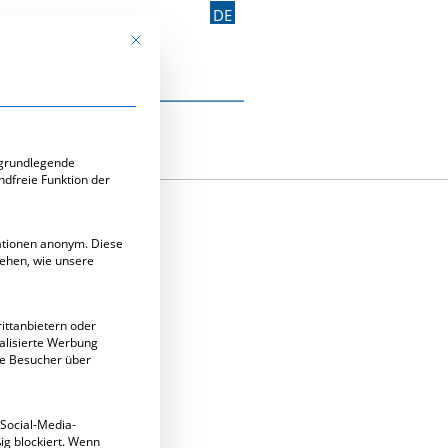
DE
Mit diesem Button wird der Dialog geschlossen. Seine Funk
Kontakt aufnehmen
e-Gruppen, für die eine Einwilligung erteilt werden kann. Di
 grundlegende
ndfreie Funktion der
mationen anonym. Diese
tehen, wie unsere
ittanbietern oder
alisierte Werbung
ie Besucher über
 Social-Media-
g blockiert. Wenn