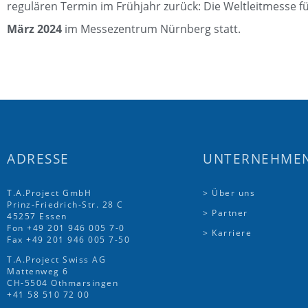
regulären Termin im Frühjahr zurück: Die Weltleitmesse f
März 2024
im Messezentrum Nürnberg statt.
ADRESSE
UNTERNEHME
T.A.Project GmbH
> Über uns
Prinz-Friedrich-Str. 28 C
> Partner
45257 Essen
Fon
+49 201 946 005 7
-0
> Karriere
Fax +49 201 946 005 7-50
T.A.Project Swiss AG
Mattenweg 6
CH-5504 Othmarsingen
+41 58 510 72 00