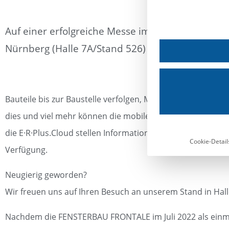
Auf einer erfolgreiche Messe im März 2024 konn
Nürnberg (Halle 7A/Stand 526) interessante Ge
Bauteile bis zur Baustelle verfolgen, Montageabrufe tätig
dies und viel mehr können die mobilen Anwendungen von 
die E·R·Plus.Cloud stellen Informationen und Daten interak
Cookie-Detail
Verfügung.
Neugierig geworden?
Wir freuen uns auf Ihren Besuch an unserem Stand in Hall
Nachdem die FENSTERBAU FRONTALE im Juli 2022 als einmal