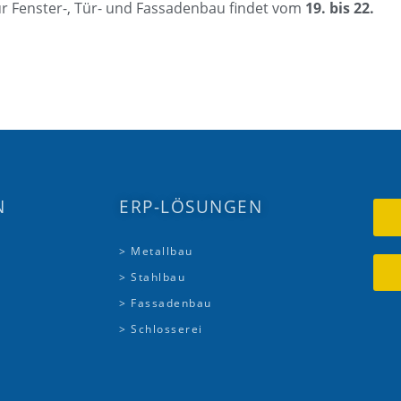
ür Fenster-, Tür- und Fassadenbau findet vom
19. bis 22.
N
ERP-LÖSUNGEN
> Metallbau
> Stahlbau
> Fassadenbau
> Schlosserei