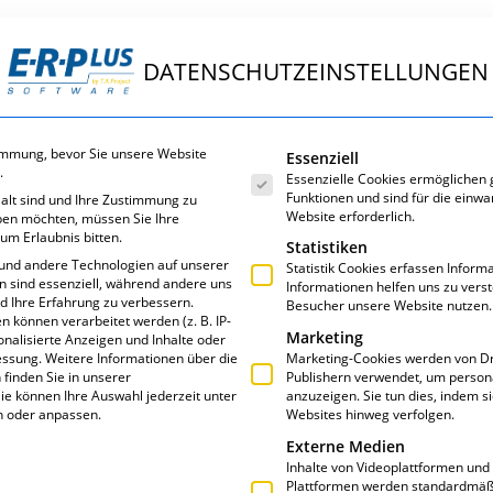
DATENSCHUTZEINSTELLUNGEN
ungen
E·R·Plus
Service
Über uns
Es folgt eine Liste der Servic
immung, bevor Sie unsere Website
Essenziell
.
Essenzielle Cookies ermöglichen
Funktionen und sind für die einwa
 alt sind und Ihre Zustimmung zu
Website erforderlich.
eben möchten, müssen Sie Ihre
um Erlaubnis bitten.
Statistiken
und andere Technologien auf unserer
Statistik Cookies erfassen Infor
en sind essenziell, während andere uns
Informationen helfen uns zu vers
nd Ihre Erfahrung zu verbessern.
Besucher unsere Website nutzen.
 FENSTERBAU
können verarbeitet werden (z. B. IP-
Marketing
sonalisierte Anzeigen und Inhalte oder
essung.
Weitere Informationen über die
Marketing-Cookies werden von Dr
finden Sie in unserer
Publishern verwendet, um person
ie können Ihre Auswahl jederzeit unter
anzuzeigen. Sie tun dies, indem s
n oder anpassen.
Websites hinweg verfolgen.
Externe Medien
Inhalte von Videoplattformen und
Plattformen werden standardmäßi