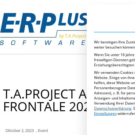
Branchenlös
Wir benötigen Ihre Zust
weiter besuchen können
Wenn Sie unter 16 Jahre
freiwilligen Diensten g
Erziehungsberechtigten 
Wir verwenden Cookies 
Website. Einige von ihn
helfen, diese Website u
T.A.PROJECT AUF DER
Personenbezogene Daten 
Adressen), z. B. für per
Anzeigen- und Inhaltsm
FRONTALE 2024
Verwendung Ihrer Daten 
Datenschutzerklärung
.
S
Einstellungen
widerrufe
Oktober 2, 2023
,
Event