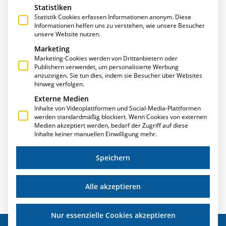
Statistiken
Statistik Cookies erfassen Informationen anonym. Diese
Informationen helfen uns zu verstehen, wie unsere Besucher
unsere Website nutzen.
Marketing
Marketing-Cookies werden von Drittanbietern oder
Publishern verwendet, um personalisierte Werbung
anzuzeigen. Sie tun dies, indem sie Besucher über Websites
METALLMARKT.NET AUSGABE 3/2021 –
hinweg verfolgen.
SCHNELLER ZUGRIFF AUF INFORMATIONEN MIT
Externe Medien
DER E·R·PLUS.CLOUD VON T.A.PROJECT
Inhalte von Videoplattformen und Social-Media-Plattformen
werden standardmäßig blockiert. Wenn Cookies von externen
Metall-markt.net zeigt die Highlights der Metallsoftware
Medien akzeptiert werden, bedarf der Zugriff auf diese
Süd: Die ERPlus.Cloud ist dabei!
Inhalte keiner manuellen Einwilligung mehr.
Weiterlesen »
Speichern
Alle akzeptieren
Nur essenzielle Cookies akzeptieren