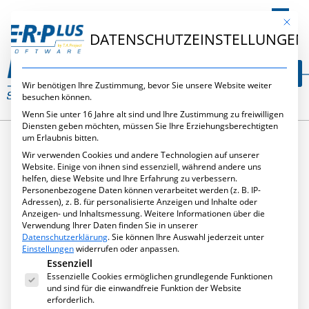
DE
Mit die
DATENSCHUTZEINSTELLUNGEN
Wir benötigen Ihre Zustimmung, bevor Sie unsere Website weiter
besuchen können.
Wenn Sie unter 16 Jahre alt sind und Ihre Zustimmung zu freiwilligen
Diensten geben möchten, müssen Sie Ihre Erziehungsberechtigten
um Erlaubnis bitten.
Wir verwenden Cookies und andere Technologien auf unserer
SCHLAGWORT:
Website. Einige von ihnen sind essenziell, während andere uns
helfen, diese Website und Ihre Erfahrung zu verbessern.
Personenbezogene Daten können verarbeitet werden (z. B. IP-
ANGEBOTE
Adressen), z. B. für personalisierte Anzeigen und Inhalte oder
Anzeigen- und Inhaltsmessung.
Weitere Informationen über die
Verwendung Ihrer Daten finden Sie in unserer
Datenschutzerklärung
.
Sie können Ihre Auswahl jederzeit unter
Einstellungen
widerrufen oder anpassen.
Es folgt eine Liste der Service-Gruppen, für die eine Ei
Essenziell
Essenzielle Cookies ermöglichen grundlegende Funktionen
und sind für die einwandfreie Funktion der Website
erforderlich.