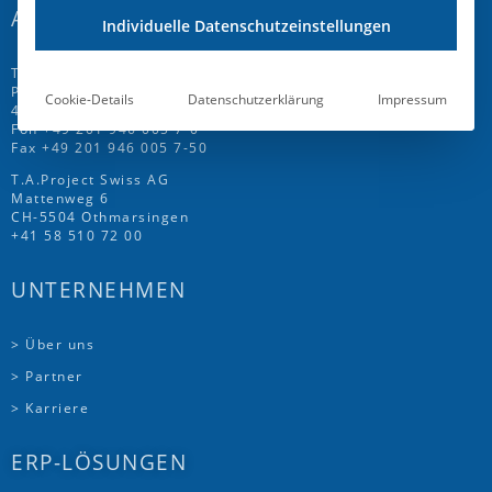
ADRESSE
Individuelle Datenschutzeinstellungen
T.A.Project GmbH
Prinz-Friedrich-Str. 28 C
Cookie-Details
Datenschutzerklärung
Impressum
45257 Essen
Fon
+49 201 946 005 7
-0
Fax +49 201 946 005 7-50
T.A.Project Swiss AG
Mattenweg 6
CH-5504 Othmarsingen
+41 58 510 72 00
UNTERNEHMEN
> Über uns
> Partner
> Karriere
ERP-LÖSUNGEN