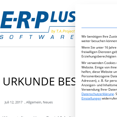
Branchenlös
Wir benötigen Ihre Zust
weiter besuchen können
Wenn Sie unter 16 Jahre
freiwilligen Diensten g
Erziehungsberechtigten 
Wir verwenden Cookies 
Website. Einige von ihn
helfen, diese Website u
URKUNDE BEST OF H
Personenbezogene Daten 
Adressen), z. B. für per
Anzeigen- und Inhaltsm
Verwendung Ihrer Daten 
Datenschutzerklärung
.
S
Einstellungen
widerrufe
Juli 12, 2017
,
Allgemein
,
Neues