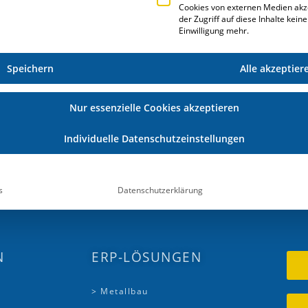
Abschlussprüfung zum Informations- und
Cookies von externen Medien akz
der Zugriff auf diese Inhalte kein
er Supportteam als festes Mitglied tatkräftig
Einwilligung mehr.
r der Beste seines Abschlussjahrgangs war.
Speichern
Alle akzeptier
bias Daum seine Prüfung zum Informations- und
unser Supportteam ebenso als festes Mitglied
Nur essenzielle Cookies akzeptieren
d wir gratulieren ihm hierzu.
Individuelle Datenschutzeinstellungen
s
Datenschutzerklärung
N
ERP-LÖSUNGEN
> Metallbau