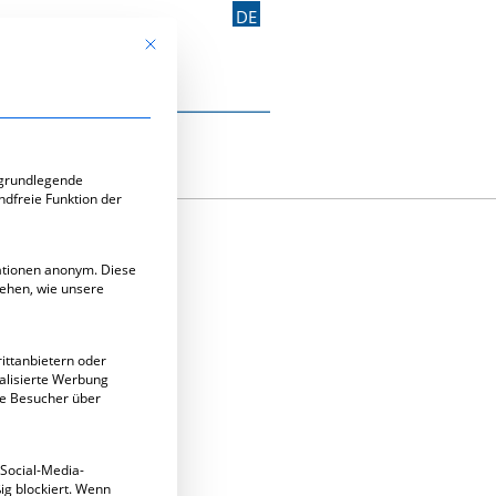
DE
Mit diesem Button wird der Dialog geschlossen. Seine Funk
Kontakt aufnehmen
e-Gruppen, für die eine Einwilligung erteilt werden kann. Di
 grundlegende
ndfreie Funktion der
mationen anonym. Diese
tehen, wie unsere
ittanbietern oder
alisierte Werbung
ie Besucher über
 Social-Media-
g blockiert. Wenn