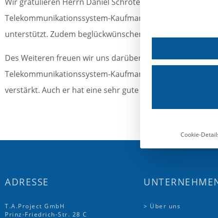
Wir gratulieren Herrn Daniel Schröter zur bestandenen 
Telekommunikationssystem-Kaufmann, welcher nunmehr uns
unterstützt. Zudem beglückwünschen wir ihn dazu, dass e
Des Weiteren freuen wir uns darüber, dass auch Herr To
Telekommunikationssystem-Kaufmann bestanden hat und 
verstärkt. Auch er hat eine sehr gute Leistung erbracht un
Cookie-Detail
ADRESSE
UNTERNEHME
T.A.Project GmbH
> Über uns
Prinz-Friedrich-Str. 28 C