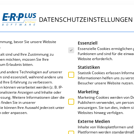
DATENSCHUTZEINSTELLUNGEN
ungen
E·R·Plus
Service
Über uns
Es folgt eine Liste der Servic
immung, bevor Sie unsere Website
Essenziell
.
Essenzielle Cookies ermöglichen
Funktionen und sind für die einwa
 alt sind und Ihre Zustimmung zu
Website erforderlich.
eben möchten, müssen Sie Ihre
um Erlaubnis bitten.
Statistiken
und andere Technologien auf unserer
Statistik Cookies erfassen Infor
en sind essenziell, während andere uns
Informationen helfen uns zu vers
nd Ihre Erfahrung zu verbessern.
Besucher unsere Website nutzen.
NBK
können verarbeitet werden (z. B. IP-
Marketing
sonalisierte Anzeigen und Inhalte oder
essung.
Weitere Informationen über die
Marketing-Cookies werden von Dr
finden Sie in unserer
Publishern verwendet, um person
ie können Ihre Auswahl jederzeit unter
anzuzeigen. Sie tun dies, indem s
n oder anpassen.
Websites hinweg verfolgen.
Externe Medien
Inhalte von Videoplattformen und
Plattformen werden standardmäßi