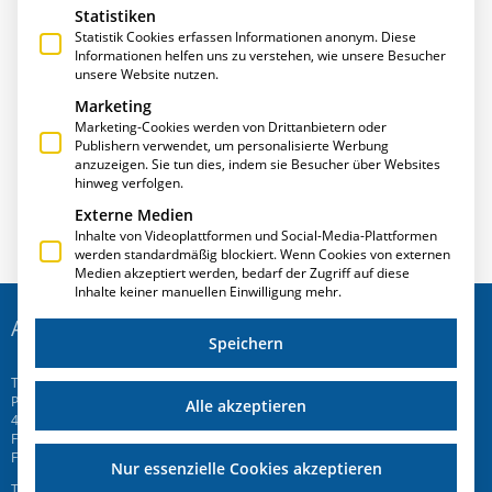
Statistiken
Statistik Cookies erfassen Informationen anonym. Diese
Informationen helfen uns zu verstehen, wie unsere Besucher
unsere Website nutzen.
Marketing
Anwenderbericht – Durchschaubare Speziallösungen
Marketing-Cookies werden von Drittanbietern oder
Publishern verwendet, um personalisierte Werbung
Apr. 2008
anzuzeigen. Sie tun dies, indem sie Besucher über Websites
hinweg verfolgen.
Externe Medien
Inhalte von Videoplattformen und Social-Media-Plattformen
werden standardmäßig blockiert. Wenn Cookies von externen
Medien akzeptiert werden, bedarf der Zugriff auf diese
Inhalte keiner manuellen Einwilligung mehr.
ADRESSE
Speichern
T.A.Project GmbH
Prinz-Friedrich-Str. 28 C
Alle akzeptieren
45257 Essen
Fon
+49 201 946 005 7
-0
Fax +49 201 946 005 7-50
Nur essenzielle Cookies akzeptieren
T.A.Project Swiss AG