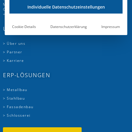
Mattenweg 6
Individuelle Datenschutzeinstellungen
CH-5504 Othmarsingen
+41 58 510 72 00
Cookie-Details
Datenschutzerklärung
Impressum
UNTERNEHMEN
> Über uns
> Partner
> Karriere
ERP-LÖSUNGEN
> Metallbau
> Stahlbau
> Fassadenbau
> Schlosserei