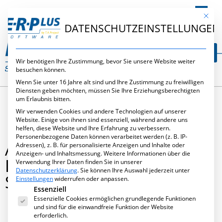
DE
Mit die
DATENSCHUTZEINSTELLUNGEN
Wir benötigen Ihre Zustimmung, bevor Sie unsere Website weiter
besuchen können.
Wenn Sie unter 16 Jahre alt sind und Ihre Zustimmung zu freiwilligen
Diensten geben möchten, müssen Sie Ihre Erziehungsberechtigten
um Erlaubnis bitten.
Wir verwenden Cookies und andere Technologien auf unserer
Website. Einige von ihnen sind essenziell, während andere uns
helfen, diese Website und Ihre Erfahrung zu verbessern.
Personenbezogene Daten können verarbeitet werden (z. B. IP-
ANWENDERBERICHT –
Adressen), z. B. für personalisierte Anzeigen und Inhalte oder
Anzeigen- und Inhaltsmessung.
Weitere Informationen über die
DURCHSCHAUBARE
Verwendung Ihrer Daten finden Sie in unserer
Datenschutzerklärung
.
Sie können Ihre Auswahl jederzeit unter
SPEZIALLÖSUNGEN
Einstellungen
widerrufen oder anpassen.
Es folgt eine Liste der Service-Gruppen, für die eine Ei
Essenziell
Essenzielle Cookies ermöglichen grundlegende Funktionen
und sind für die einwandfreie Funktion der Website
erforderlich.
April 7, 2008
,
Publikationen