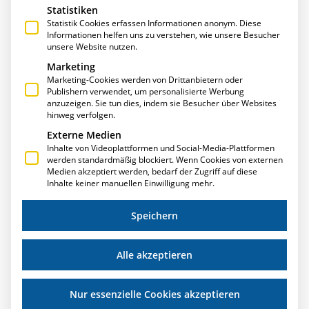
Statistiken
Statistik Cookies erfassen Informationen anonym. Diese
Informationen helfen uns zu verstehen, wie unsere Besucher
unsere Website nutzen.
Marketing
Marketing-Cookies werden von Drittanbietern oder
Publishern verwendet, um personalisierte Werbung
anzuzeigen. Sie tun dies, indem sie Besucher über Websites
METALLAKTUELL AUSGABE 2/2021 –
hinweg verfolgen.
METALLBAU WILHELMER ERZÄHLT VON DER
Externe Medien
E·R·PLUS-EINFÜHRUNG
Inhalte von Videoplattformen und Social-Media-Plattformen
werden standardmäßig blockiert. Wenn Cookies von externen
ERPlus ist bei Metallbau Wilhelmer zentrales Werkzeug
Medien akzeptiert werden, bedarf der Zugriff auf diese
und führendes Kommunikationsmittel aller Abteilungen
Inhalte keiner manuellen Einwilligung mehr.
und Mitarbeiter. Das ERP-System hat Transparenz
geschaffen,
Speichern
Durchlaufzeiten deutlich verkürzt und die Projekt-Effizienz
gesteigert.
Alle akzeptieren
Weiterlesen »
Nur essenzielle Cookies akzeptieren