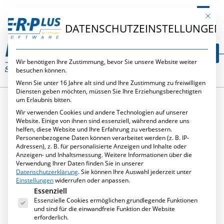
DE
Mit die
DATENSCHUTZEINSTELLUNGEN
Wir benötigen Ihre Zustimmung, bevor Sie unsere Website weiter
besuchen können.
Wenn Sie unter 16 Jahre alt sind und Ihre Zustimmung zu freiwilligen
Diensten geben möchten, müssen Sie Ihre Erziehungsberechtigten
um Erlaubnis bitten.
Wir verwenden Cookies und andere Technologien auf unserer
KATEGORIE:
Website. Einige von ihnen sind essenziell, während andere uns
helfen, diese Website und Ihre Erfahrung zu verbessern.
Personenbezogene Daten können verarbeitet werden (z. B. IP-
PUBLIKATIONEN
Adressen), z. B. für personalisierte Anzeigen und Inhalte oder
Anzeigen- und Inhaltsmessung.
Weitere Informationen über die
Verwendung Ihrer Daten finden Sie in unserer
Datenschutzerklärung
.
Sie können Ihre Auswahl jederzeit unter
Einstellungen
widerrufen oder anpassen.
Es folgt eine Liste der Service-Gruppen, für die eine Ei
Essenziell
Essenzielle Cookies ermöglichen grundlegende Funktionen
und sind für die einwandfreie Funktion der Website
erforderlich.