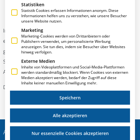
Statistiken
Oktober 17, 2017
,
Publikationen
Statistik Cookies erfassen Informationen anonym. Diese
Informationen helfen uns zu verstehen, wie unsere Besucher
unsere Website nutzen.
Immer weiter sinkende Renditen im Fassadenbau
Marketing
Marketing-Cookies werden von Drittanbietern oder
erfordern zusätzliche Maßnahmen des Controllings. Ein
Publishern verwendet, um personalisierte Werbung
anzuzeigen. Sie tun dies, indem sie Besucher über Websites
geeignetes Werkzeug für das Budgetcontrolling auf
hinweg verfolgen.
Externe Medien
Seiten des Fassadenbau-Unternehmens ist die
Inhalte von Videoplattformen und Social-Media-Plattformen
Arbeitskalkulation.
werden standardmäßig blockiert. Wenn Cookies von externen
Medien akzeptiert werden, bedarf der Zugriff auf diese
Inhalte keiner manuellen Einwilligung mehr.
Den kompletten Artikel finden Sie
hier
.
Speichern
Alle akzeptieren
ADRESSE
Nur essenzielle Cookies akzeptieren