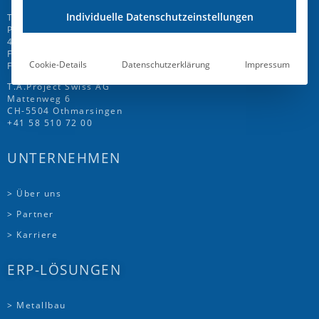
Individuelle Datenschutzeinstellungen
T.A.Project GmbH
Prinz-Friedrich-Str. 28 C
45257 Essen
Fon
+49 201 946 005 7
-0
Cookie-Details
Datenschutzerklärung
Impressum
Fax +49 201 946 005 7-50
T.A.Project Swiss AG
Mattenweg 6
CH-5504 Othmarsingen
+41 58 510 72 00
UNTERNEHMEN
> Über uns
> Partner
> Karriere
ERP-LÖSUNGEN
> Metallbau