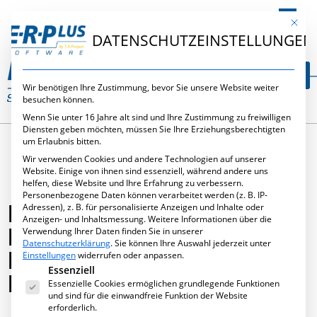
DE
Mit die
DATENSCHUTZEINSTELLUNGEN
Wir benötigen Ihre Zustimmung, bevor Sie unsere Website weiter
besuchen können.
Wenn Sie unter 16 Jahre alt sind und Ihre Zustimmung zu freiwilligen
Diensten geben möchten, müssen Sie Ihre Erziehungsberechtigten
um Erlaubnis bitten.
Wir verwenden Cookies und andere Technologien auf unserer
Website. Einige von ihnen sind essenziell, während andere uns
helfen, diese Website und Ihre Erfahrung zu verbessern.
Personenbezogene Daten können verarbeitet werden (z. B. IP-
FASSADE 5/2017 –
Adressen), z. B. für personalisierte Anzeigen und Inhalte oder
Anzeigen- und Inhaltsmessung.
Weitere Informationen über die
EFFIZIENTES
Verwendung Ihrer Daten finden Sie in unserer
Datenschutzerklärung
.
Sie können Ihre Auswahl jederzeit unter
BUDGETCONTROLLING BEI
Einstellungen
widerrufen oder anpassen.
Es folgt eine Liste der Service-Gruppen, für die eine Ei
Essenziell
LAUFENDEN PROJEKTEN
Essenzielle Cookies ermöglichen grundlegende Funktionen
und sind für die einwandfreie Funktion der Website
erforderlich.