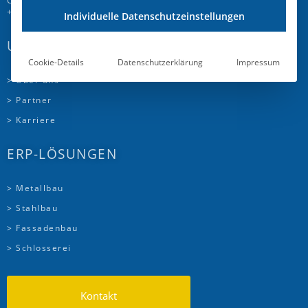
CH-5504 Othmarsingen
+41 58 510 72 00
Individuelle Datenschutzeinstellungen
UNTERNEHMEN
Cookie-Details
Datenschutzerklärung
Impressum
> Über uns
> Partner
> Karriere
ERP-LÖSUNGEN
> Metallbau
> Stahlbau
> Fassadenbau
> Schlosserei
Kontakt