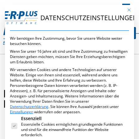
DE
Mit die
DATENSCHUTZEINSTELLUNGEN
Wir benötigen Ihre Zustimmung, bevor Sie unsere Website weiter
besuchen können.
Wenn Sie unter 16 Jahre alt sind und Ihre Zustimmung zu freiwilligen
Diensten geben möchten, müssen Sie Ihre Erziehungsberechtigten
um Erlaubnis bitten.
Wir verwenden Cookies und andere Technologien auf unserer
Website. Einige von ihnen sind essenziell, während andere uns
helfen, diese Website und Ihre Erfahrung zu verbessern.
Personenbezogene Daten können verarbeitet werden (z. B. IP-
BESSER PLANEN – KLÜGER
Adressen), z. B. für personalisierte Anzeigen und Inhalte oder
Anzeigen- und Inhaltsmessung.
Weitere Informationen über die
ENTSCHEIDEN
Verwendung Ihrer Daten finden Sie in unserer
Datenschutzerklärung
.
Sie können Ihre Auswahl jederzeit unter
Einstellungen
widerrufen oder anpassen.
Es folgt eine Liste der Service-Gruppen, für die eine Ei
Essenziell
Essenzielle Cookies ermöglichen grundlegende Funktionen
August 7, 2008
,
Publikationen
und sind für die einwandfreie Funktion der Website
erforderlich.