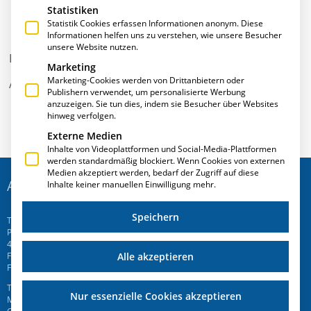
Statistiken
Statistik Cookies erfassen Informationen anonym. Diese
Informationen helfen uns zu verstehen, wie unsere Besucher
unsere Website nutzen.
Besser planen – klüger entscheiden
Marketing
Marketing-Cookies werden von Drittanbietern oder
Aug. 2008
Publishern verwendet, um personalisierte Werbung
anzuzeigen. Sie tun dies, indem sie Besucher über Websites
hinweg verfolgen.
Externe Medien
Inhalte von Videoplattformen und Social-Media-Plattformen
werden standardmäßig blockiert. Wenn Cookies von externen
Medien akzeptiert werden, bedarf der Zugriff auf diese
ADRESSE
Inhalte keiner manuellen Einwilligung mehr.
Speichern
T.A.Project GmbH
Prinz-Friedrich-Str. 28 C
45257 Essen
Alle akzeptieren
Fon
+49 201 946 005 7
-0
Fax +49 201 946 005 7-50
T.A.Project Swiss AG
Nur essenzielle Cookies akzeptieren
Mattenweg 6