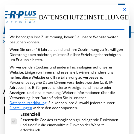
DE
Mit die
DATENSCHUTZEINSTELLUNGEN
Wir benötigen Ihre Zustimmung, bevor Sie unsere Website weiter
besuchen können.
Wenn Sie unter 16 Jahre alt sind und Ihre Zustimmung zu freiwilligen
Diensten geben möchten, müssen Sie Ihre Erziehungsberechtigten
um Erlaubnis bitten.
Wir verwenden Cookies und andere Technologien auf unserer
Website. Einige von ihnen sind essenziell, während andere uns
helfen, diese Website und Ihre Erfahrung zu verbessern.
Personenbezogene Daten können verarbeitet werden (z. B. IP-
ARTIKEL: DER
Adressen), z. B. für personalisierte Anzeigen und Inhalte oder
Anzeigen- und Inhaltsmessung.
Weitere Informationen über die
MATERIALSTATUS IN
Verwendung Ihrer Daten finden Sie in unserer
Datenschutzerklärung
.
Sie können Ihre Auswahl jederzeit unter
E·R·PLUS
Einstellungen
widerrufen oder anpassen.
Es folgt eine Liste der Service-Gruppen, für die eine Ei
Essenziell
Essenzielle Cookies ermöglichen grundlegende Funktionen
und sind für die einwandfreie Funktion der Website
erforderlich.
Oktober 12, 2012
,
Neues
,
Publikationen