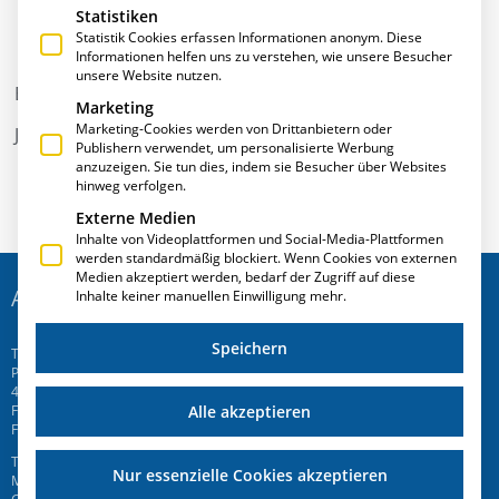
Statistiken
Statistik Cookies erfassen Informationen anonym. Diese
Informationen helfen uns zu verstehen, wie unsere Besucher
unsere Website nutzen.
E·R·Plus Software for Profi im Kleinbetrieb
Marketing
Marketing-Cookies werden von Drittanbietern oder
Jun. 2010
Publishern verwendet, um personalisierte Werbung
anzuzeigen. Sie tun dies, indem sie Besucher über Websites
hinweg verfolgen.
Externe Medien
Inhalte von Videoplattformen und Social-Media-Plattformen
werden standardmäßig blockiert. Wenn Cookies von externen
Medien akzeptiert werden, bedarf der Zugriff auf diese
ADRESSE
Inhalte keiner manuellen Einwilligung mehr.
Speichern
T.A.Project GmbH
Prinz-Friedrich-Str. 28 C
45257 Essen
Alle akzeptieren
Fon
+49 201 946 005 7
-0
Fax +49 201 946 005 7-50
T.A.Project Swiss AG
Nur essenzielle Cookies akzeptieren
Mattenweg 6