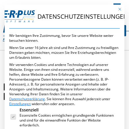
DE
Mit die
DATENSCHUTZEINSTELLUNGEN
Wir benötigen Ihre Zustimmung, bevor Sie unsere Website weiter
besuchen können.
Wenn Sie unter 16 Jahre alt sind und Ihre Zustimmung zu freiwilligen
Diensten geben möchten, müssen Sie Ihre Erziehungsberechtigten
um Erlaubnis bitten.
Wir verwenden Cookies und andere Technologien auf unserer
Website. Einige von ihnen sind essenziell, während andere uns
helfen, diese Website und Ihre Erfahrung zu verbessern.
Personenbezogene Daten können verarbeitet werden (z. B. IP-
E·R·PLUS SOFTWARE FOR
Adressen), z. B. für personalisierte Anzeigen und Inhalte oder
Anzeigen- und Inhaltsmessung.
Weitere Informationen über die
PROFI IM KLEINBETRIEB
Verwendung Ihrer Daten finden Sie in unserer
Datenschutzerklärung
.
Sie können Ihre Auswahl jederzeit unter
Einstellungen
widerrufen oder anpassen.
Es folgt eine Liste der Service-Gruppen, für die eine Ei
Essenziell
Essenzielle Cookies ermöglichen grundlegende Funktionen
Juni 6, 2010
,
Publikationen
und sind für die einwandfreie Funktion der Website
erforderlich.