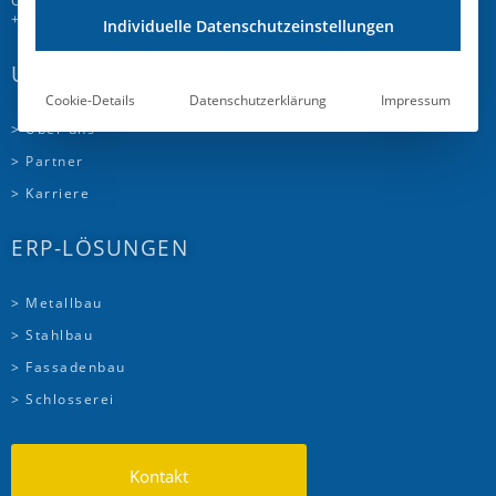
CH-5504 Othmarsingen
+41 58 510 72 00
Individuelle Datenschutzeinstellungen
UNTERNEHMEN
Cookie-Details
Datenschutzerklärung
Impressum
> Über uns
> Partner
> Karriere
ERP-LÖSUNGEN
> Metallbau
> Stahlbau
> Fassadenbau
> Schlosserei
Kontakt