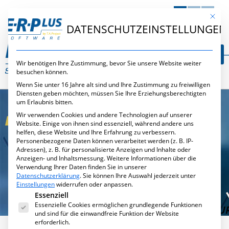
DE
EN
NL
Mit die
DATENSCHUTZEINSTELLUNGEN
Wir benötigen Ihre Zustimmung, bevor Sie unsere Website weiter
besuchen können.
Wenn Sie unter 16 Jahre alt sind und Ihre Zustimmung zu freiwilligen
Diensten geben möchten, müssen Sie Ihre Erziehungsberechtigten
um Erlaubnis bitten.
Wir verwenden Cookies und andere Technologien auf unserer
Website. Einige von ihnen sind essenziell, während andere uns
helfen, diese Website und Ihre Erfahrung zu verbessern.
Personenbezogene Daten können verarbeitet werden (z. B. IP-
E·R·PLUS
Adressen), z. B. für personalisierte Anzeigen und Inhalte oder
INVENTUR
Anzeigen- und Inhaltsmessung.
Weitere Informationen über die
Verwendung Ihrer Daten finden Sie in unserer
Datenschutzerklärung
.
Sie können Ihre Auswahl jederzeit unter
PERMANENTE
Einstellungen
widerrufen oder anpassen.
Es folgt eine Liste der Service-Gruppen, für die eine Ei
INVENTUR UND
Essenziell
Essenzielle Cookies ermöglichen grundlegende Funktionen
JAHRESABSCHLUSSINVENTU
und sind für die einwandfreie Funktion der Website
erforderlich.