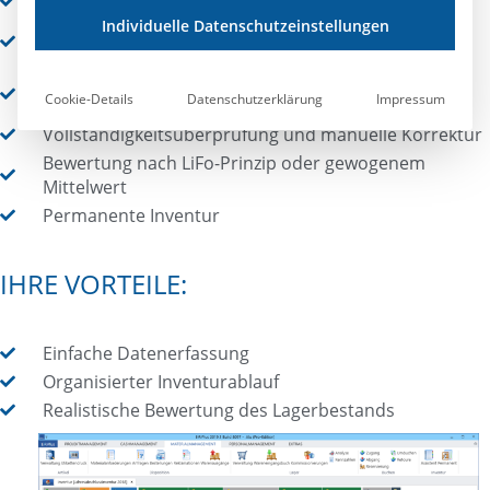
Zwischen- und Jahresabschlussinventur
Individuelle Datenschutzeinstellungen
Zähllisten nach sinnvollen Kriterien erstellen und
verwalten
Datenerfassung per Scanner, Import oder
Cookie-Details
Datenschutzerklärung
Impressum
Handeingabe
Vollständigkeitsüberprüfung und manuelle Korrektur
Bewertung nach LiFo-Prinzip oder gewogenem
Mittelwert
Permanente Inventur
IHRE VORTEILE:
Einfache Datenerfassung
Organisierter Inventurablauf
Realistische Bewertung des Lagerbestands