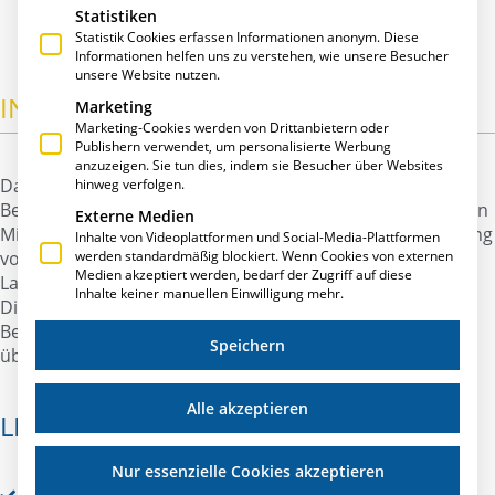
Statistiken
Statistik Cookies erfassen Informationen anonym. Diese
Informationen helfen uns zu verstehen, wie unsere Besucher
unsere Website nutzen.
INVENTUR
Marketing
Marketing-Cookies werden von Drittanbietern oder
Publishern verwendet, um personalisierte Werbung
anzuzeigen. Sie tun dies, indem sie Besucher über Websites
Das Lager- und Inventurmodul bietet die Möglichkeit der
hinweg verfolgen.
Bestandskontrolle und Planung. Durch die Verwaltung von
Externe Medien
Mindest- und Maximalbeständen und der Berücksichtigung
Inhalte von Videoplattformen und Social-Media-Plattformen
werden standardmäßig blockiert. Wenn Cookies von externen
von optimierten Losgrößen minimieren Sie so Ihre
Medien akzeptiert werden, bedarf der Zugriff auf diese
Lagerhaltungskosten.
Inhalte keiner manuellen Einwilligung mehr.
Die Inventur bietet Ihnen durch die automatische
Bestandsbewertung zu jedem Zeitpunkt einen Überblick
Speichern
über Ihren Materialbestand.
Alle akzeptieren
LEISTUNGSMERKMALE:
Nur essenzielle Cookies akzeptieren