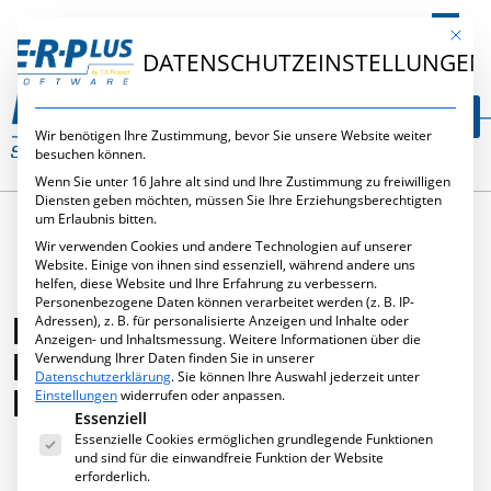
DE
Mit die
DATENSCHUTZEINSTELLUNGEN
Wir benötigen Ihre Zustimmung, bevor Sie unsere Website weiter
besuchen können.
Wenn Sie unter 16 Jahre alt sind und Ihre Zustimmung zu freiwilligen
Diensten geben möchten, müssen Sie Ihre Erziehungsberechtigten
um Erlaubnis bitten.
Wir verwenden Cookies und andere Technologien auf unserer
Website. Einige von ihnen sind essenziell, während andere uns
helfen, diese Website und Ihre Erfahrung zu verbessern.
Personenbezogene Daten können verarbeitet werden (z. B. IP-
INITIATIVE „PROFI IM
Adressen), z. B. für personalisierte Anzeigen und Inhalte oder
Anzeigen- und Inhaltsmessung.
Weitere Informationen über die
KLEINBETRIEB“ WEBINARE
Verwendung Ihrer Daten finden Sie in unserer
Datenschutzerklärung
.
Sie können Ihre Auswahl jederzeit unter
BILDEN DEN AUFTAKT
Einstellungen
widerrufen oder anpassen.
Es folgt eine Liste der Service-Gruppen, für die eine Ei
Essenziell
Essenzielle Cookies ermöglichen grundlegende Funktionen
und sind für die einwandfreie Funktion der Website
erforderlich.
Juni 7, 2011
,
Publikationen