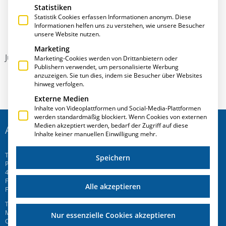
Statistiken
Statistik Cookies erfassen Informationen anonym. Diese
Informationen helfen uns zu verstehen, wie unsere Besucher
unsere Website nutzen.
Marketing
Juni 2011
Marketing-Cookies werden von Drittanbietern oder
Publishern verwendet, um personalisierte Werbung
anzuzeigen. Sie tun dies, indem sie Besucher über Websites
hinweg verfolgen.
Externe Medien
Inhalte von Videoplattformen und Social-Media-Plattformen
werden standardmäßig blockiert. Wenn Cookies von externen
Medien akzeptiert werden, bedarf der Zugriff auf diese
ADRESSE
Inhalte keiner manuellen Einwilligung mehr.
T.A.Project GmbH
Speichern
Prinz-Friedrich-Str. 28 C
45257 Essen
Fon
+49 201 946 005 7
-0
Alle akzeptieren
Fax +49 201 946 005 7-50
T.A.Project Swiss AG
Mattenweg 6
Nur essenzielle Cookies akzeptieren
CH-5504 Othmarsingen