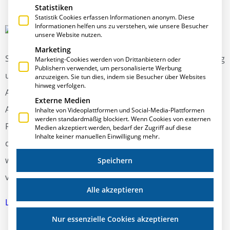
Statistiken
Statistik Cookies erfassen Informationen anonym. Diese
Informationen helfen uns zu verstehen, wie unsere Besucher
Logistik im Metallbau
unsere Website nutzen.
Marketing
Software: Die Anforderungen an Ihre Projektbearbeitung
Marketing-Cookies werden von Drittanbietern oder
Publishern verwendet, um personalisierte Werbung
und Auftragsfertigung wachsen ständig. Die
anzuzeigen. Sie tun dies, indem sie Besucher über Websites
hinweg verfolgen.
Arbeitsabläufe sind wegen des Unikatcharakters der
Externe Medien
Aufträge extrem flexibel und müssen skalierbar sein.
Inhalte von Videoplattformen und Social-Media-Plattformen
werden standardmäßig blockiert. Wenn Cookies von externen
Fest definierte Anforderungen, zum Beispiel die Regeln
Medien akzeptiert werden, bedarf der Zugriff auf diese
Inhalte keiner manuellen Einwilligung mehr.
der Technik, müssen in die Prozesse zu integriert
werden. Lesen Sie, wie Sie diesen Ansprüchen mithilfe
Speichern
von Software gerecht werden.
Alle akzeptieren
Lesen Sie hier den vollständigen Artikel
Nur essenzielle Cookies akzeptieren