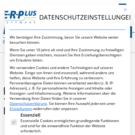
DE
Mit die
DATENSCHUTZEINSTELLUNGEN
Wir benötigen Ihre Zustimmung, bevor Sie unsere Website weiter
besuchen können.
Wenn Sie unter 16 Jahre alt sind und Ihre Zustimmung zu freiwilligen
Diensten geben möchten, müssen Sie Ihre Erziehungsberechtigten
um Erlaubnis bitten.
Wir verwenden Cookies und andere Technologien auf unserer
Website. Einige von ihnen sind essenziell, während andere uns
helfen, diese Website und Ihre Erfahrung zu verbessern.
Personenbezogene Daten können verarbeitet werden (z. B. IP-
M&T-METALLHANDWERK
Adressen), z. B. für personalisierte Anzeigen und Inhalte oder
Anzeigen- und Inhaltsmessung.
Weitere Informationen über die
10/2014: LOGISTIK IM
Verwendung Ihrer Daten finden Sie in unserer
Datenschutzerklärung
.
Sie können Ihre Auswahl jederzeit unter
METALLBAU
Einstellungen
widerrufen oder anpassen.
Es folgt eine Liste der Service-Gruppen, für die eine Ei
Essenziell
Essenzielle Cookies ermöglichen grundlegende Funktionen
und sind für die einwandfreie Funktion der Website
erforderlich.
Januar 9, 2015
,
Neues
,
Publikationen