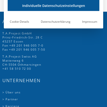
Individuelle Datenschutzeinstellungen
ADRESSE
Cookie-Details
Datenschutzerklärung
Impressum
T.A.Project GmbH
Prinz-Friedrich-Str. 28 C
45257 Essen
Fon
+49 201 946 005 7
-0
Fax +49 201 946 005 7-50
T.A.Project Swiss AG
Mattenweg 6
CH-5504 Othmarsingen
+41 58 510 72 00
UNTERNEHMEN
> Über uns
> Partner
> Karriere