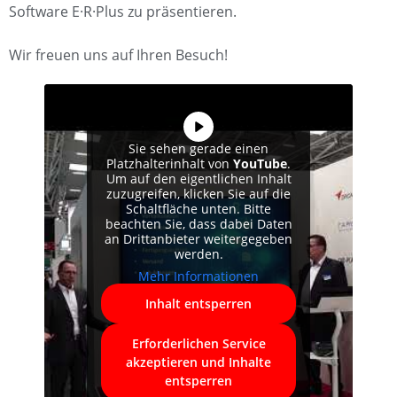
Software E·R·Plus zu präsentieren.
Wir freuen uns auf Ihren Besuch!
Sie sehen gerade einen
Platzhalterinhalt von
YouTube
.
Um auf den eigentlichen Inhalt
zuzugreifen, klicken Sie auf die
Schaltfläche unten. Bitte
beachten Sie, dass dabei Daten
an Drittanbieter weitergegeben
werden.
Mehr Informationen
Inhalt entsperren
Erforderlichen Service
akzeptieren und Inhalte
entsperren