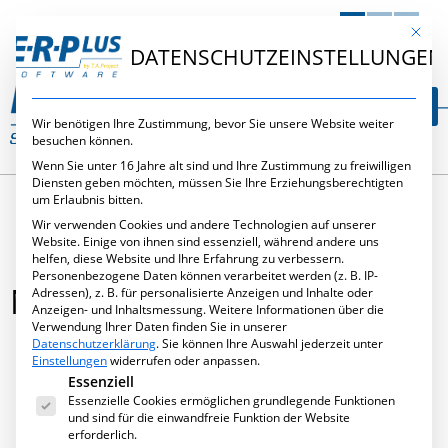
DE
EN
NL
Mit die
DATENSCHUTZEINSTELLUNGEN
Wir benötigen Ihre Zustimmung, bevor Sie unsere Website weiter
besuchen können.
Wenn Sie unter 16 Jahre alt sind und Ihre Zustimmung zu freiwilligen
Diensten geben möchten, müssen Sie Ihre Erziehungsberechtigten
um Erlaubnis bitten.
Wir verwenden Cookies und andere Technologien auf unserer
Website. Einige von ihnen sind essenziell, während andere uns
helfen, diese Website und Ihre Erfahrung zu verbessern.
Personenbezogene Daten können verarbeitet werden (z. B. IP-
NACH DER BAU MESSE
Adressen), z. B. für personalisierte Anzeigen und Inhalte oder
Anzeigen- und Inhaltsmessung.
Weitere Informationen über die
Verwendung Ihrer Daten finden Sie in unserer
Datenschutzerklärung
.
Sie können Ihre Auswahl jederzeit unter
Einstellungen
widerrufen oder anpassen.
Es folgt eine Liste der Service-Gruppen, für die eine Ei
Essenziell
Januar 24, 2019
,
Messen
,
Neues
Essenzielle Cookies ermöglichen grundlegende Funktionen
und sind für die einwandfreie Funktion der Website
erforderlich.