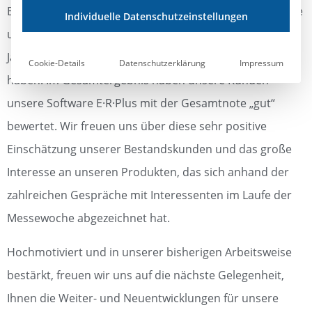
Besonders stolz sind wir auf das Ergebnis einer Umfrage
Individuelle Datenschutzeinstellungen
unter unseren Bestandskunden, die uns auch in diesem
Jahr, wieder zahlreich an unserem Messestand besucht
Cookie-Details
Datenschutzerklärung
Impressum
haben. Im Gesamtergebnis haben unsere Kunden
unsere Software E·R·Plus mit der Gesamtnote „gut“
bewertet. Wir freuen uns über diese sehr positive
Einschätzung unserer Bestandskunden und das große
Interesse an unseren Produkten, das sich anhand der
zahlreichen Gespräche mit Interessenten im Laufe der
Messewoche abgezeichnet hat.
Hochmotiviert und in unserer bisherigen Arbeitsweise
bestärkt, freuen wir uns auf die nächste Gelegenheit,
Ihnen die Weiter- und Neuentwicklungen für unsere