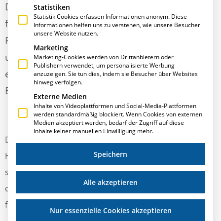
Die diesjährige BAU Messe in München stand
Statistiken
Statistik Cookies erfassen Informationen anonym. Diese
für uns ganz im Zeichen der Digitalisierung der
Informationen helfen uns zu verstehen, wie unsere Besucher
unsere Website nutzen.
Prozesse im Metallbau und der Vorstellung
Marketing
unserer neuen mobilen Lösungen, als optimal
Marketing-Cookies werden von Drittanbietern oder
Publishern verwendet, um personalisierte Werbung
ergänzende Werkzeuge für die Arbeit mit
anzuzeigen. Sie tun dies, indem sie Besucher über Websites
hinweg verfolgen.
E·R·Plus.
Externe Medien
Inhalte von Videoplattformen und Social-Media-Plattformen
werden standardmäßig blockiert. Wenn Cookies von externen
Medien akzeptiert werden, bedarf der Zugriff auf diese
Inhalte keiner manuellen Einwilligung mehr.
Die von unseren Kollegen, Herrn Peter Rausch und
Speichern
Herrn Rupert Treffler, in einer Live-Bühnenpräsentation
sehr interessant, kurzweilig und unterhaltsam
Alle akzeptieren
dargestellten Neuigkeiten in diesem Bereich, haben wir
für Sie in dieser Aufzeichnung festgehalten.
Nur essenzielle Cookies akzeptieren