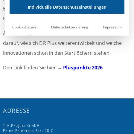
Individuelle Datenschutzeinstellungen
Erfahrung trifft. Zudem haben wir die Highlights der
FENSTERBAU FRONTALE für Sie zusammengefasst.
Cookie-Details
Datenschutzerklärung
Impressum
Außerdem geben wir Ihnen einen exklusiven Ausblick
darauf, wie sich E·R·Plus weiterentwickelt und welche
Innovationen schon in den Startlöchern stehen.
Den Link finden Sie hier →
Pluspunkte 2026
ADRESSE
T.A.Project GmbH
Prinz-Friedrich-Str. 28 C