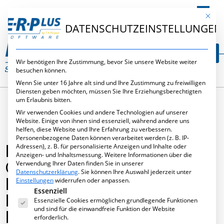
DE
Mit die
DATENSCHUTZEINSTELLUNGEN
Wir benötigen Ihre Zustimmung, bevor Sie unsere Website weiter
besuchen können.
Wenn Sie unter 16 Jahre alt sind und Ihre Zustimmung zu freiwilligen
Diensten geben möchten, müssen Sie Ihre Erziehungsberechtigten
um Erlaubnis bitten.
Wir verwenden Cookies und andere Technologien auf unserer
Website. Einige von ihnen sind essenziell, während andere uns
helfen, diese Website und Ihre Erfahrung zu verbessern.
Personenbezogene Daten können verarbeitet werden (z. B. IP-
PLUSPUNKTE 2026 – KI
Adressen), z. B. für personalisierte Anzeigen und Inhalte oder
Anzeigen- und Inhaltsmessung.
Weitere Informationen über die
GESTÜTZTE
Verwendung Ihrer Daten finden Sie in unserer
Datenschutzerklärung
.
Sie können Ihre Auswahl jederzeit unter
DIGITALISIERUNG MIT
Einstellungen
widerrufen oder anpassen.
Es folgt eine Liste der Service-Gruppen, für die eine Ei
Essenziell
DOCUINTELLIGENCE,
Essenzielle Cookies ermöglichen grundlegende Funktionen
und sind für die einwandfreie Funktion der Website
BAUSTELLENLOGISTIK &
erforderlich.