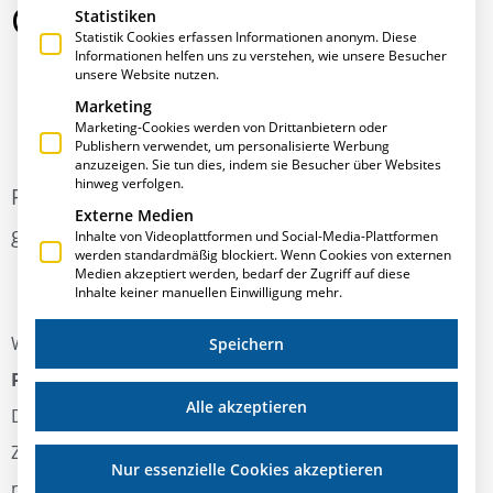
CHATBOT
Statistiken
Statistik Cookies erfassen Informationen anonym. Diese
Informationen helfen uns zu verstehen, wie unsere Besucher
unsere Website nutzen.
Marketing
Juni 11, 2026
,
Allgemein
,
ERPlusFeed
,
Neues
Marketing-Cookies werden von Drittanbietern oder
Publishern verwendet, um personalisierte Werbung
anzuzeigen. Sie tun dies, indem sie Besucher über Websites
hinweg verfolgen.
Pluspunkte: Spannende Themen rund um KI
Externe Medien
gestützte Digitalisierung!
Inhalte von Videoplattformen und Social-Media-Plattformen
werden standardmäßig blockiert. Wenn Cookies von externen
Medien akzeptiert werden, bedarf der Zugriff auf diese
Inhalte keiner manuellen Einwilligung mehr.
Wir präsentieren Ihnen in der neuen Ausgabe unserer
Speichern
Pluspunkte
spannende Themen rund um KI gestützte
Alle akzeptieren
Digitalisierung mit E·R·Plus. Wir beleuchten das
Zusammenspiel von traditionellem Handwerk und
Nur essenzielle Cookies akzeptieren
moderner Technologie und zeigen, wie Innovation auf