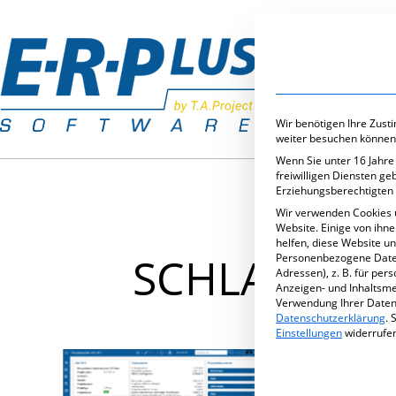
Branchenlös
Wir benötigen Ihre Zust
weiter besuchen können
Wenn Sie unter 16 Jahre
freiwilligen Diensten g
Erziehungsberechtigten 
Wir verwenden Cookies 
Website. Einige von ihn
helfen, diese Website u
SCHLAGWOR
Personenbezogene Daten 
Adressen), z. B. für per
Anzeigen- und Inhaltsm
Verwendung Ihrer Daten 
Datenschutzerklärung
.
S
Einstellungen
widerrufe