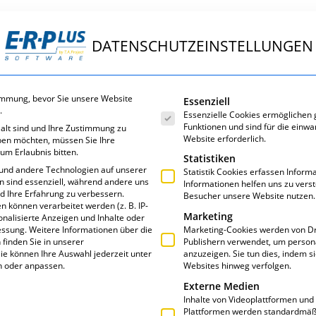
DATENSCHUTZEINSTELLUNGEN
ungen
E·R·Plus
Service
Über uns
Es folgt eine Liste der Servic
immung, bevor Sie unsere Website
Essenziell
.
Essenzielle Cookies ermöglichen
Funktionen und sind für die einwa
 alt sind und Ihre Zustimmung zu
Website erforderlich.
eben möchten, müssen Sie Ihre
um Erlaubnis bitten.
Statistiken
und andere Technologien auf unserer
Statistik Cookies erfassen Infor
en sind essenziell, während andere uns
Informationen helfen uns zu vers
nd Ihre Erfahrung zu verbessern.
Besucher unsere Website nutzen.
T: CLOUD COMPU
können verarbeitet werden (z. B. IP-
Marketing
sonalisierte Anzeigen und Inhalte oder
essung.
Weitere Informationen über die
Marketing-Cookies werden von Dr
finden Sie in unserer
Publishern verwendet, um person
ie können Ihre Auswahl jederzeit unter
anzuzeigen. Sie tun dies, indem s
n oder anpassen.
Websites hinweg verfolgen.
Externe Medien
Inhalte von Videoplattformen und
Plattformen werden standardmäßi