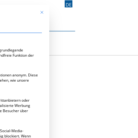
DE
Mit diesem Button wird der Dialog geschlossen. Seine Funk
Kontakt aufnehmen
e-Gruppen, für die eine Einwilligung erteilt werden kann. Di
 grundlegende
ndfreie Funktion der
mationen anonym. Diese
tehen, wie unsere
TING
ittanbietern oder
alisierte Werbung
ie Besucher über
 Social-Media-
g blockiert. Wenn