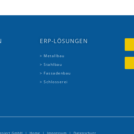
N
ERP-LÖSUNGEN
> Metallbau
> Stahlbau
> Fassadenbau
> Schlosserei
.Project GmbH |
Home
|
Impressum
|
Datenschutz