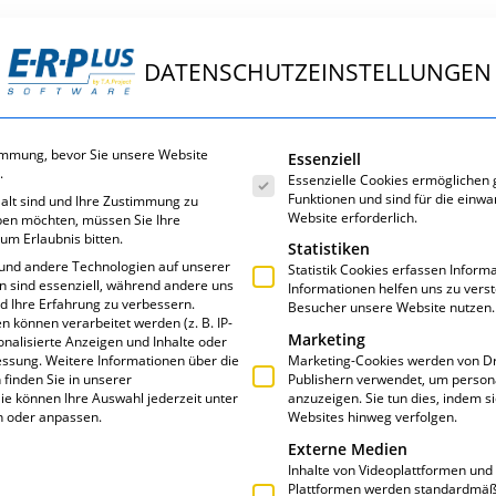
DATENSCHUTZEINSTELLUNGEN
ungen
E·R·Plus
Service
Über uns
Es folgt eine Liste der Servic
immung, bevor Sie unsere Website
Essenziell
.
Essenzielle Cookies ermöglichen
Funktionen und sind für die einwa
 alt sind und Ihre Zustimmung zu
Website erforderlich.
eben möchten, müssen Sie Ihre
um Erlaubnis bitten.
Statistiken
und andere Technologien auf unserer
Statistik Cookies erfassen Infor
en sind essenziell, während andere uns
Informationen helfen uns zu vers
nd Ihre Erfahrung zu verbessern.
Besucher unsere Website nutzen.
LAGWORT: HRW
können verarbeitet werden (z. B. IP-
Marketing
sonalisierte Anzeigen und Inhalte oder
essung.
Weitere Informationen über die
Marketing-Cookies werden von Dr
finden Sie in unserer
Publishern verwendet, um person
ie können Ihre Auswahl jederzeit unter
anzuzeigen. Sie tun dies, indem s
n oder anpassen.
Websites hinweg verfolgen.
Externe Medien
Inhalte von Videoplattformen und
Plattformen werden standardmäßi