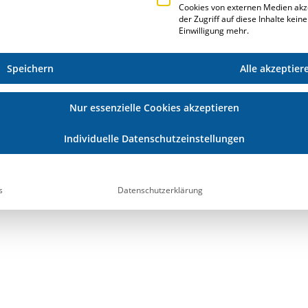
Cookies von externen Medien akz
der Zugriff auf diese Inhalte kein
Einwilligung mehr.
Speichern
Alle akzeptier
HOCHSCHULE
Nur essenzielle Cookies akzeptieren
Individuelle Datenschutzeinstellungen
gleich zwei
endium. Bei der
te Carsten
er Studentin Lei
s
Datenschutzerklärung