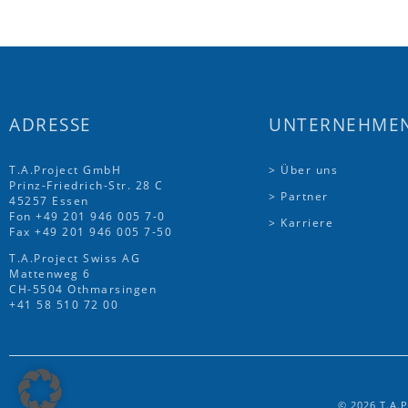
ADRESSE
UNTERNEHME
T.A.Project GmbH
> Über uns
Prinz-Friedrich-Str. 28 C
> Partner
45257 Essen
Fon
+49 201 946 005 7
-0
> Karriere
Fax +49 201 946 005 7-50
T.A.Project Swiss AG
Mattenweg 6
CH-5504 Othmarsingen
+41 58 510 72 00
© 2026 T.A