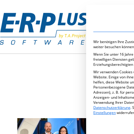
Branchenlös
Wir benötigen Ihre Zust
weiter besuchen können
Wenn Sie unter 16 Jahre
freiwilligen Diensten g
Erziehungsberechtigten 
Wir verwenden Cookies 
Website. Einige von ihn
helfen, diese Website u
SCH
Personenbezogene Daten 
Adressen), z. B. für per
Anzeigen- und Inhaltsm
Verwendung Ihrer Daten 
Datenschutzerklärung
.
S
Einstellungen
widerrufe