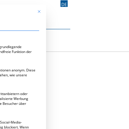
DE
Mit diesem Button wird der Dialog geschlossen. Seine Funk
Kontakt aufnehmen
e-Gruppen, für die eine Einwilligung erteilt werden kann. Di
 grundlegende
ndfreie Funktion der
mationen anonym. Diese
tehen, wie unsere
ittanbietern oder
alisierte Werbung
ie Besucher über
 Social-Media-
g blockiert. Wenn