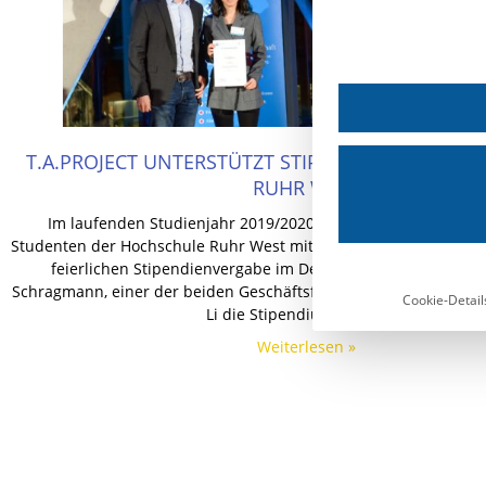
T.A.PROJECT UNTERSTÜTZT STIPENDIATEN DER 
RUHR WEST
Im laufenden Studienjahr 2019/2020 unterstützt T.A.Project 
Studenten der Hochschule Ruhr West mit einem HRW Firmenstip
feierlichen Stipendienvergabe im Dezember 2019 überreich
Schragmann, einer der beiden Geschäftsführer von T.A.Project, d
Cookie-Detail
Li die Stipendium-Urkunde.
Weiterlesen »