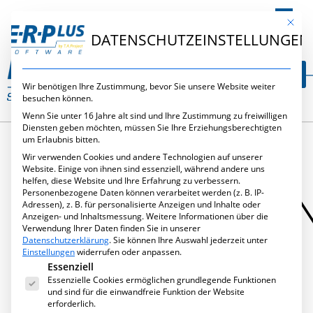
DE
Mit die
DATENSCHUTZEINSTELLUNGEN
Wir benötigen Ihre Zustimmung, bevor Sie unsere Website weiter
besuchen können.
Wenn Sie unter 16 Jahre alt sind und Ihre Zustimmung zu freiwilligen
Diensten geben möchten, müssen Sie Ihre Erziehungsberechtigten
um Erlaubnis bitten.
Wir verwenden Cookies und andere Technologien auf unserer
SCHLAGWORT:
Website. Einige von ihnen sind essenziell, während andere uns
helfen, diese Website und Ihre Erfahrung zu verbessern.
Personenbezogene Daten können verarbeitet werden (z. B. IP-
KAPAZITÄTSPLANU
Adressen), z. B. für personalisierte Anzeigen und Inhalte oder
Anzeigen- und Inhaltsmessung.
Weitere Informationen über die
Verwendung Ihrer Daten finden Sie in unserer
Datenschutzerklärung
.
Sie können Ihre Auswahl jederzeit unter
Einstellungen
widerrufen oder anpassen.
Es folgt eine Liste der Service-Gruppen, für die eine Ei
Essenziell
Essenzielle Cookies ermöglichen grundlegende Funktionen
und sind für die einwandfreie Funktion der Website
erforderlich.