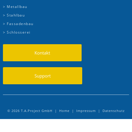
> Metallbau
> Stahlbau
> Fassadenbau
> Schlosserei
Kontakt
Support
© 2026 T.A.Project GmbH |
Home
|
Impressum
|
Datenschutz