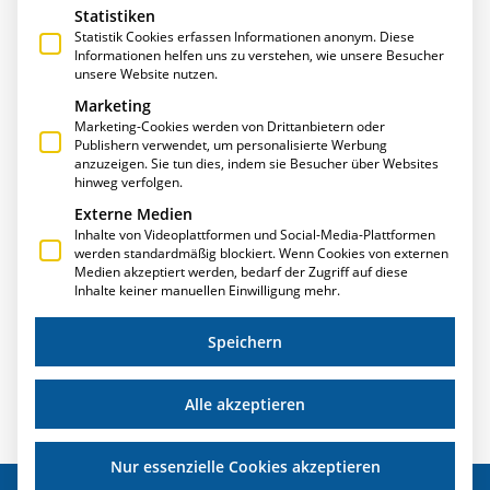
Statistiken
Statistik Cookies erfassen Informationen anonym. Diese
Informationen helfen uns zu verstehen, wie unsere Besucher
unsere Website nutzen.
Marketing
Marketing-Cookies werden von Drittanbietern oder
Publishern verwendet, um personalisierte Werbung
anzuzeigen. Sie tun dies, indem sie Besucher über Websites
METALLMARKT.NET AUSGABE 3/2021 –
hinweg verfolgen.
SCHNELLER ZUGRIFF AUF INFORMATIONEN MIT
Externe Medien
DER E·R·PLUS.CLOUD VON T.A.PROJECT
Inhalte von Videoplattformen und Social-Media-Plattformen
werden standardmäßig blockiert. Wenn Cookies von externen
Metall-markt.net zeigt die Highlights der Metallsoftware
Medien akzeptiert werden, bedarf der Zugriff auf diese
Süd: Die ERPlus.Cloud ist dabei!
Inhalte keiner manuellen Einwilligung mehr.
Weiterlesen »
Speichern
Alle akzeptieren
Nur essenzielle Cookies akzeptieren