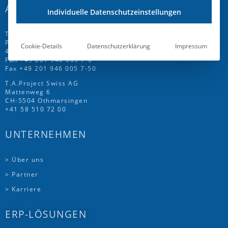
ADRESSE
Individuelle Datenschutzeinstellungen
T.A.Project GmbH
Prinz-Friedrich-Str. 28 C
Cookie-Details
Datenschutzerklärung
Impressum
45257 Essen
Fon
+49 201 946 005 7
-0
Fax +49 201 946 005 7-50
T.A.Project Swiss AG
Mattenweg 6
CH-5504 Othmarsingen
+41 58 510 72 00
UNTERNEHMEN
> Über uns
> Partner
> Karriere
ERP-LÖSUNGEN