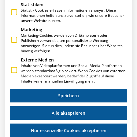
Statistiken
Statistik Cookies erfassen Informationen anonym. Diese
Informationen helfen uns zu verstehen, wie unsere Besucher
unsere Website nutzen.
Marketing
Marketing-Cookies werden von Drittanbietern oder
Publishern verwendet, um personalisierte Werbung
anzuzeigen. Sie tun dies, indem sie Besucher über Websites
hinweg verfolgen.
Externe Medien
E-R-PLUS ERHÄLT GÜTESIEGEL „SOFTWARE
Inhalte von Videoplattformen und Social-Media-Plattformen
MADE IN GERMANY”
werden standardmäßig blockiert. Wenn Cookies von externen
Medien akzeptiert werden, bedarf der Zugriff auf diese
E-R-Plus vereint kompetenten Kundenservice, erstklassige
Inhalte keiner manuellen Einwilligung mehr.
Qualität, Praxistauglichkeit und garantierte
Zukunftsfähigkeit – und erfüllt damit alle Anforderungen,
Speichern
die für diese Zertifizierung erforderlich sind. „Made in
Germany”
Alle akzeptieren
Weiterlesen »
Nur essenzielle Cookies akzeptieren