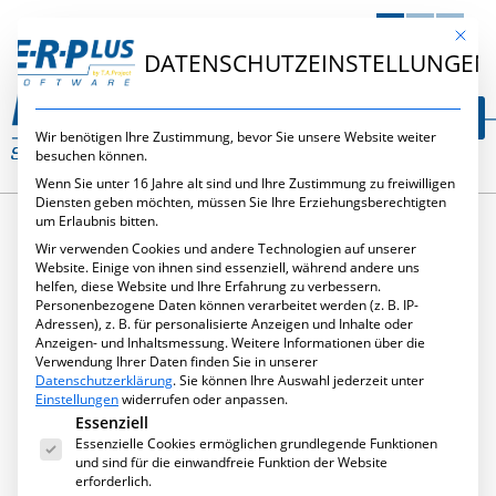
DE
EN
NL
Mit die
DATENSCHUTZEINSTELLUNGEN
Wir benötigen Ihre Zustimmung, bevor Sie unsere Website weiter
besuchen können.
Wenn Sie unter 16 Jahre alt sind und Ihre Zustimmung zu freiwilligen
Diensten geben möchten, müssen Sie Ihre Erziehungsberechtigten
um Erlaubnis bitten.
Wir verwenden Cookies und andere Technologien auf unserer
SCHLAGWORT:
Website. Einige von ihnen sind essenziell, während andere uns
helfen, diese Website und Ihre Erfahrung zu verbessern.
Personenbezogene Daten können verarbeitet werden (z. B. IP-
KOMPETENTER
Adressen), z. B. für personalisierte Anzeigen und Inhalte oder
Anzeigen- und Inhaltsmessung.
Weitere Informationen über die
KUNDENSERVICE
Verwendung Ihrer Daten finden Sie in unserer
Datenschutzerklärung
.
Sie können Ihre Auswahl jederzeit unter
Einstellungen
widerrufen oder anpassen.
Es folgt eine Liste der Service-Gruppen, für die eine Ei
Essenziell
Essenzielle Cookies ermöglichen grundlegende Funktionen
und sind für die einwandfreie Funktion der Website
erforderlich.