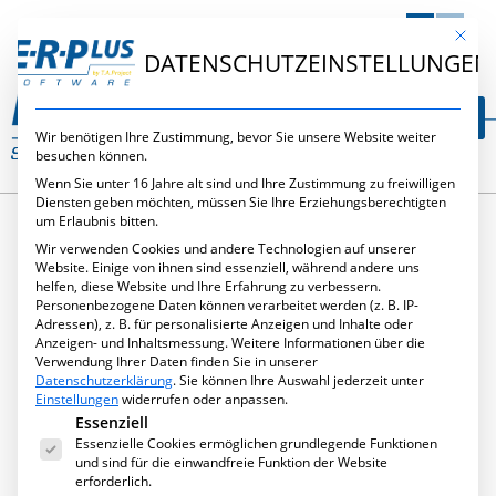
DE
NL
Mit die
DATENSCHUTZEINSTELLUNGEN
Wir benötigen Ihre Zustimmung, bevor Sie unsere Website weiter
besuchen können.
Wenn Sie unter 16 Jahre alt sind und Ihre Zustimmung zu freiwilligen
Diensten geben möchten, müssen Sie Ihre Erziehungsberechtigten
um Erlaubnis bitten.
Wir verwenden Cookies und andere Technologien auf unserer
SCHLAGWORT:
Website. Einige von ihnen sind essenziell, während andere uns
helfen, diese Website und Ihre Erfahrung zu verbessern.
Personenbezogene Daten können verarbeitet werden (z. B. IP-
POLYCLOSE
Adressen), z. B. für personalisierte Anzeigen und Inhalte oder
Anzeigen- und Inhaltsmessung.
Weitere Informationen über die
Verwendung Ihrer Daten finden Sie in unserer
Datenschutzerklärung
.
Sie können Ihre Auswahl jederzeit unter
Einstellungen
widerrufen oder anpassen.
Es folgt eine Liste der Service-Gruppen, für die eine Ei
Essenziell
Essenzielle Cookies ermöglichen grundlegende Funktionen
und sind für die einwandfreie Funktion der Website
erforderlich.