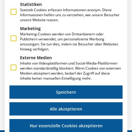
Statistiken
Statistik Cookies erfassen Informationen anonym. Diese
Informationen helfen uns zu verstehen, wie unsere Besucher
unsere Website nutzen.
Marketing
Marketing-Cookies werden von Drittanbietern oder
Publishern verwendet, um personalisierte Werbung
anzuzeigen. Sie tun dies, indem sie Besucher über Websites
ASTEQ VERMELDET ERFOLGREICHE POLYCLOSE
hinweg verfolgen.
2020 MIT E-R-PLUS
Externe Medien
Inhalte von Videoplattformen und Social-Media-Plattformen
Über eine erfolgreiche Messe freut sich AsteQ, die
werden standardmäßig blockiert. Wenn Cookies von externen
niederländische Tochterfirma von T.A.Project, die auf der
Medien akzeptiert werden, bedarf der Zugriff auf diese
Polyclose 2020 vom 15.. – 17 Januar in Gent zahlreiche
Inhalte keiner manuellen Einwilligung mehr.
Neuerungen von E·R·Plus vorstellte.
Speichern
Weiterlesen »
Alle akzeptieren
Nur essenzielle Cookies akzeptieren