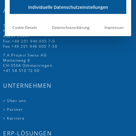
Individuelle Datenschutzeinstellungen
ADRESSE
T.A.Project GmbH
Cookie-Details
Datenschutzerklärung
Impressum
Prinz-Friedrich-Str. 28 C
45257 Essen
Fon
+49 201 946 005 7
-0
Fax +49 201 946 005 7-50
T.A.Project Swiss AG
Mattenweg 6
CH-5504 Othmarsingen
+41 58 510 72 00
UNTERNEHMEN
> Über uns
> Partner
> Karriere
ERP-LÖSUNGEN